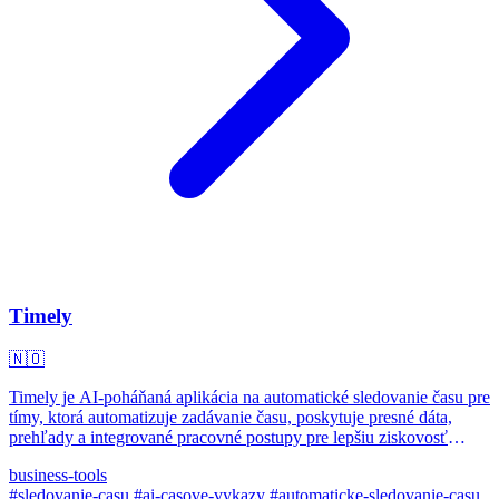
Timely
🇳🇴
Timely je AI-poháňaná aplikácia na automatické sledovanie času pre
tímy, ktorá automatizuje zadávanie času, poskytuje presné dáta,
prehľady a integrované pracovné postupy pre lepšiu ziskovosť
projektov.
business-tools
#sledovanie-casu
#ai-casove-vykazy
#automaticke-sledovanie-casu