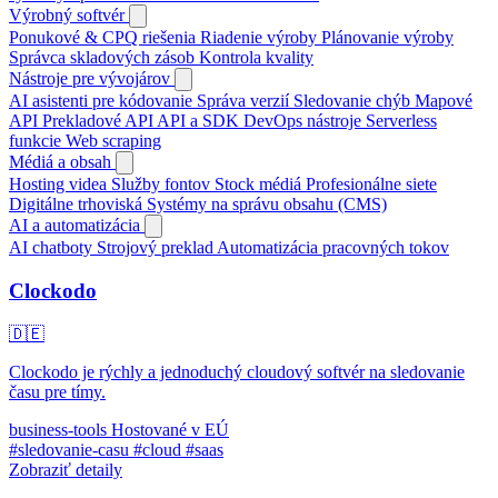
Výrobný softvér
Ponukové & CPQ riešenia
Riadenie výroby
Plánovanie výroby
Správca skladových zásob
Kontrola kvality
Nástroje pre vývojárov
AI asistenti pre kódovanie
Správa verzií
Sledovanie chýb
Mapové
API
Prekladové API
API a SDK
DevOps nástroje
Serverless
funkcie
Web scraping
Médiá a obsah
Hosting videa
Služby fontov
Stock médiá
Profesionálne siete
Digitálne trhoviská
Systémy na správu obsahu (CMS)
AI a automatizácia
AI chatboty
Strojový preklad
Automatizácia pracovných tokov
Clockodo
🇩🇪
Clockodo je rýchly a jednoduchý cloudový softvér na sledovanie
času pre tímy.
business-tools
Hostované v EÚ
#sledovanie-casu
#cloud
#saas
Zobraziť detaily