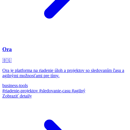
Ora
🇧🇬
Ora je platforma na riadenie úloh a projektov so sledovaním času a
agilnými možnosťami pre tímy.
business-tools
#riadenie-projektov
#sledovanie-casu
#agilný
Zobraziť detaily