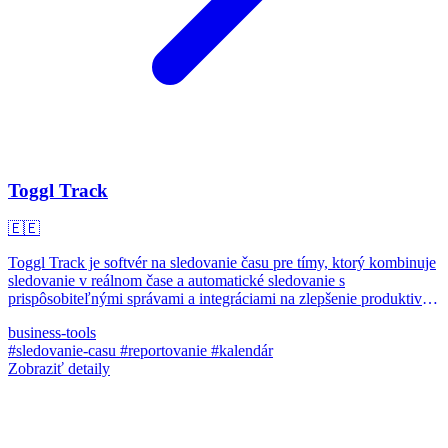
Toggl Track
🇪🇪
Toggl Track je softvér na sledovanie času pre tímy, ktorý kombinuje
sledovanie v reálnom čase a automatické sledovanie s
prispôsobiteľnými správami a integráciami na zlepšenie produktivity
a ziskovosti.
business-tools
#sledovanie-casu
#reportovanie
#kalendár
Zobraziť detaily