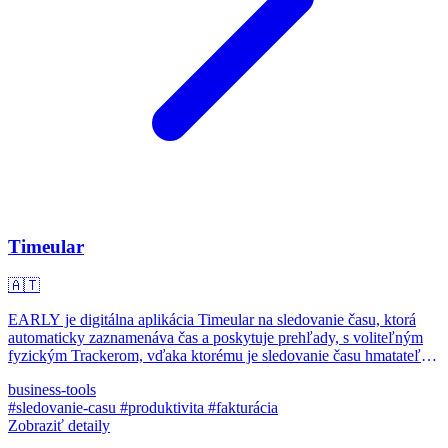
Timeular
🇦🇹
EARLY je digitálna aplikácia Timeular na sledovanie času, ktorá
automaticky zaznamenáva čas a poskytuje prehľady, s voliteľným
fyzickým Trackerom, vďaka ktorému je sledovanie času hmatateľné
aj pre jednotlivcov a tímy.
business-tools
#sledovanie-casu
#produktivita
#fakturácia
Zobraziť detaily