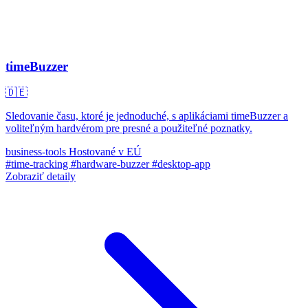
timeBuzzer
🇩🇪
Sledovanie času, ktoré je jednoduché, s aplikáciami timeBuzzer a
voliteľným hardvérom pre presné a použiteľné poznatky.
business-tools
Hostované v EÚ
#time-tracking
#hardware-buzzer
#desktop-app
Zobraziť detaily