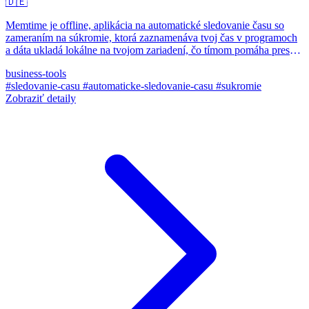
🇩🇪
Memtime je offline, aplikácia na automatické sledovanie času so
zameraním na súkromie, ktorá zaznamenáva tvoj čas v programoch
a dáta ukladá lokálne na tvojom zariadení, čo tímom pomáha presne
logovať hodiny a exportovať do ich projektového softvéru.
business-tools
#sledovanie-casu
#automaticke-sledovanie-casu
#sukromie
Zobraziť detaily