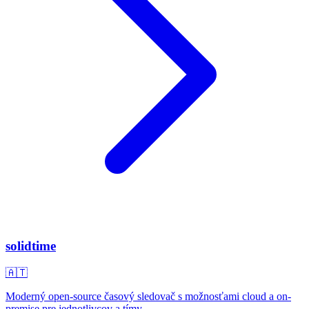
solidtime
🇦🇹
Moderný open-source časový sledovač s možnosťami cloud a on-
premise pre jednotlivcov a tímy.