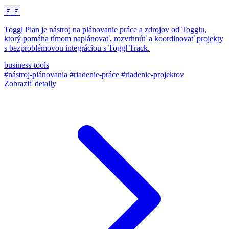
🇪🇪
Toggl Plan je nástroj na plánovanie práce a zdrojov od Togglu,
ktorý pomáha tímom naplánovať, rozvrhnúť a koordinovať projekty
s bezproblémovou integráciou s Toggl Track.
business-tools
#nástroj-plánovania
#riadenie-práce
#riadenie-projektov
Zobraziť detaily