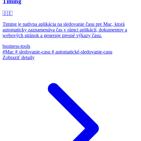
Timing
🇩🇪
Timing je natívna aplikácia na sledovanie času pre Mac, ktorá
automaticky zaznamenáva čas v rámci aplikácií, dokumentov a
webových stránok a generuje presné výkazy času.
business-tools
#Mac
# sledovanie-casu
# automatické-sledovanie-casu
Zobraziť detaily