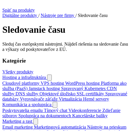
Späť na produkty
Digitálne produkty
/
Nástroje pre firmy
/
Sledovanie času
Sledovanie času
Sleduj čas európskymi nástrojmi. Nájdeš riešenia na sledovanie času
a výkazy od poskytovateľov z EÚ.
Kategórie
Všetky produkty
Hosting a infraštruktúra
Cloudové platformy
VPS hosting
WordPress hosting
Platforma ako
služba (PaaS)
Jamstack hosting
Spravovaný Kubernetes
CDN
služby
DNS služby
Objektové úložisko
SSL certifikáty
Spravované
databázy
Vyrovnávače záťaže
Virtualizácia
Herné servery
Komunikácia a spolupráca
Poskytovatelia emailu
Tímový chat
Videokonferencie
Zdieľanie
súborov
Spolupráca na dokumentoch
Kancelárske balíky
Marketing a rast
Email marketing
Marketingová automatizácia
Nástroje na prieskum