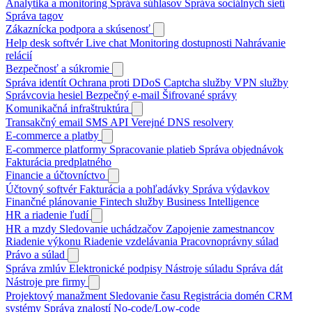
Analytika a monitoring
Správa súhlasov
Správa sociálnych sietí
Správa tagov
Zákaznícka podpora a skúsenosť
Help desk softvér
Live chat
Monitoring dostupnosti
Nahrávanie
relácií
Bezpečnosť a súkromie
Správa identít
Ochrana proti DDoS
Captcha služby
VPN služby
Správcovia hesiel
Bezpečný e-mail
Šifrované správy
Komunikačná infraštruktúra
Transakčný email
SMS API
Verejné DNS resolvery
E-commerce a platby
E-commerce platformy
Spracovanie platieb
Správa objednávok
Fakturácia predplatného
Financie a účtovníctvo
Účtovný softvér
Fakturácia a pohľadávky
Správa výdavkov
Finančné plánovanie
Fintech služby
Business Intelligence
HR a riadenie ľudí
HR a mzdy
Sledovanie uchádzačov
Zapojenie zamestnancov
Riadenie výkonu
Riadenie vzdelávania
Pracovnoprávny súlad
Právo a súlad
Správa zmlúv
Elektronické podpisy
Nástroje súladu
Správa dát
Nástroje pre firmy
Projektový manažment
Sledovanie času
Registrácia domén
CRM
systémy
Správa znalostí
No-code/Low-code