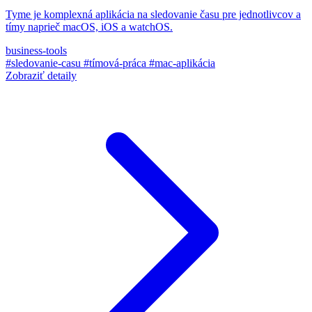
Tyme je komplexná aplikácia na sledovanie času pre jednotlivcov a
tímy naprieč macOS, iOS a watchOS.
business-tools
#sledovanie-casu
#tímová-práca
#mac-aplikácia
Zobraziť detaily