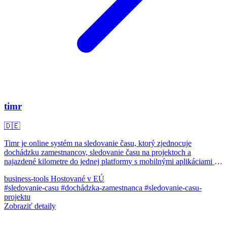
timr
🇩🇪
Timr je online systém na sledovanie času, ktorý zjednocuje
dochádzku zamestnancov, sledovanie času na projektoch a
najazdené kilometre do jednej platformy s mobilnými aplikáciami a
centrálnym dashboardom.
business-tools
Hostované v EÚ
#sledovanie-casu
#dochádzka-zamestnanca
#sledovanie-casu-
projektu
Zobraziť detaily