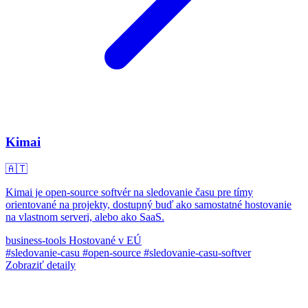
Kimai
🇦🇹
Kimai je open-source softvér na sledovanie času pre tímy
orientované na projekty, dostupný buď ako samostatné hostovanie
na vlastnom serveri, alebo ako SaaS.
business-tools
Hostované v EÚ
#sledovanie-casu
#open-source
#sledovanie-casu-softver
Zobraziť detaily