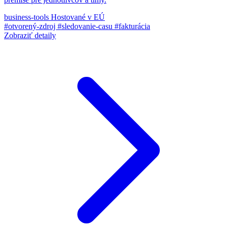
business-tools
Hostované v EÚ
#otvorený-zdroj
#sledovanie-casu
#fakturácia
Zobraziť detaily