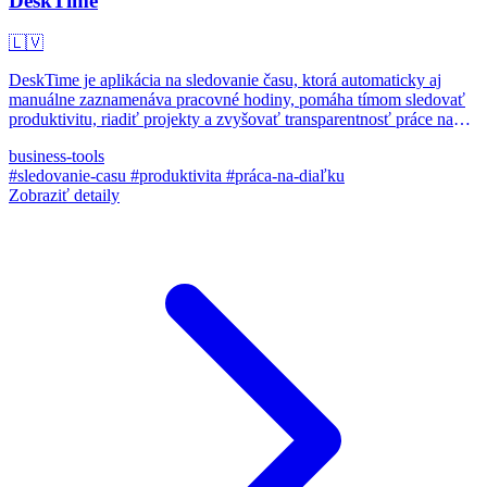
DeskTime
🇱🇻
DeskTime je aplikácia na sledovanie času, ktorá automaticky aj
manuálne zaznamenáva pracovné hodiny, pomáha tímom sledovať
produktivitu, riadiť projekty a zvyšovať transparentnosť práce na
diaľku aj na mieste.
business-tools
#sledovanie-casu
#produktivita
#práca-na-diaľku
Zobraziť detaily