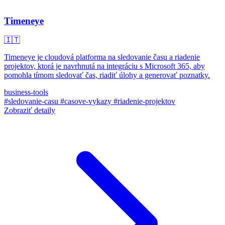
Timeneye
🇮🇹
Timeneye je cloudová platforma na sledovanie času a riadenie
projektov, ktorá je navrhnutá na integráciu s Microsoft 365, aby
pomohla tímom sledovať čas, riadiť úlohy a generovať poznatky.
business-tools
#sledovanie-casu
#casove-vykazy
#riadenie-projektov
Zobraziť detaily