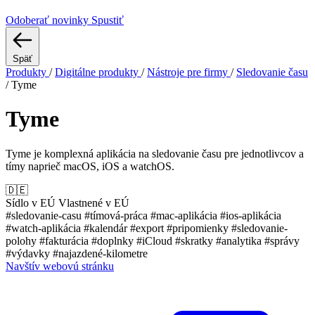
Odoberať novinky
Spustiť
Späť
Produkty
/
Digitálne produkty
/
Nástroje pre firmy
/
Sledovanie času
/
Tyme
Tyme
Tyme je komplexná aplikácia na sledovanie času pre jednotlivcov a
tímy naprieč macOS, iOS a watchOS.
🇩🇪
Sídlo v EÚ
Vlastnené v EÚ
#sledovanie-casu
#tímová-práca
#mac-aplikácia
#ios-aplikácia
#watch-aplikácia
#kalendár
#export
#pripomienky
#sledovanie-
polohy
#fakturácia
#doplnky
#iCloud
#skratky
#analytika
#správy
#výdavky
#najazdené-kilometre
Navštív webovú stránku