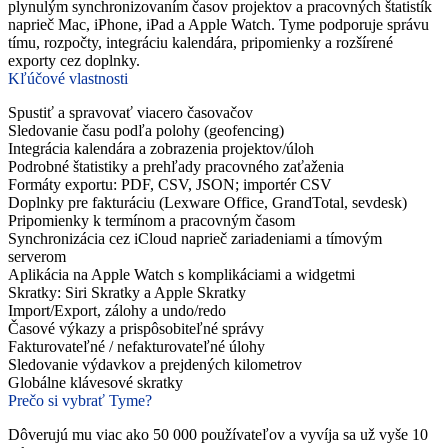
plynulým synchronizovaním časov projektov a pracovných štatistík
naprieč Mac, iPhone, iPad a Apple Watch. Tyme podporuje správu
tímu, rozpočty, integráciu kalendára, pripomienky a rozšírené
exporty cez doplnky.
Kľúčové vlastnosti
Spustiť a spravovať viacero časovačov
Sledovanie času podľa polohy (geofencing)
Integrácia kalendára a zobrazenia projektov/úloh
Podrobné štatistiky a prehľady pracovného zaťaženia
Formáty exportu: PDF, CSV, JSON; importér CSV
Doplnky pre fakturáciu (Lexware Office, GrandTotal, sevdesk)
Pripomienky k termínom a pracovným časom
Synchronizácia cez iCloud naprieč zariadeniami a tímovým
serverom
Aplikácia na Apple Watch s komplikáciami a widgetmi
Skratky: Siri Skratky a Apple Skratky
Import/Export, zálohy a undo/redo
Časové výkazy a prispôsobiteľné správy
Fakturovateľné / nefakturovateľné úlohy
Sledovanie výdavkov a prejdených kilometrov
Globálne klávesové skratky
Prečo si vybrať Tyme?
Dôverujú mu viac ako 50 000 používateľov a vyvíja sa už vyše 10