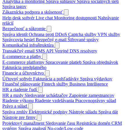
Analytika a monitoring
Správa súhlasov
Správa sociálnych sietí
Správa tagov
Zákaznícka podpora a skúsenosť
Help desk softvér
Live chat
Monitoring dostupnosti
Nahrávanie
relácií
Bezpečnosť a súkromie
Správa identít
Ochrana proti DDoS
Captcha služby
VPN služby
Správcovia hesiel
Bezpečný e-mail
Šifrované správy
Komunikačná infraštruktúra
Transakčný email
SMS API
Verejné DNS resolvery
E-commerce a platby
E-commerce platformy
Spracovanie platieb
Správa objednávok
Fakturácia predplatného
Financie a účtovníctvo
Účtovný softvér
Fakturácia a pohľadávky
Správa výdavkov
Finančné plánovanie
Fintech služby
Business Intelligence
HR a riadenie ľudí
HR a mzdy
Sledovanie uchádzačov
Zapojenie zamestnancov
Riadenie výkonu
Riadenie vzdelávania
Pracovnoprávny súlad
Právo a súlad
Správa zmlúv
Elektronické podpisy
Nástroje súladu
Správa dát
Nástroje pre firmy
Projektový manažment
Sledovanie času
Registrácia domén
CRM
systémy
Správa znalostí
No-code/Low-code