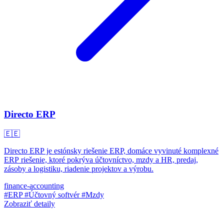
Directo ERP
🇪🇪
Directo ERP je estónsky riešenie ERP, domáce vyvinuté komplexné
ERP riešenie, ktoré pokrýva účtovníctvo, mzdy a HR, predaj,
zásoby a logistiku, riadenie projektov a výrobu.
finance-accounting
#ERP
#Účtovný softvér
#Mzdy
Zobraziť detaily