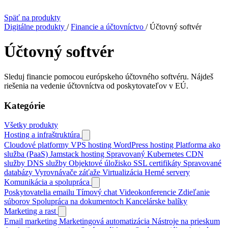
Späť na produkty
Digitálne produkty
/
Financie a účtovníctvo
/
Účtovný softvér
Účtovný softvér
Sleduj financie pomocou európskeho účtovného softvéru. Nájdeš
riešenia na vedenie účtovníctva od poskytovateľov v EÚ.
Kategórie
Všetky produkty
Hosting a infraštruktúra
Cloudové platformy
VPS hosting
WordPress hosting
Platforma ako
služba (PaaS)
Jamstack hosting
Spravovaný Kubernetes
CDN
služby
DNS služby
Objektové úložisko
SSL certifikáty
Spravované
databázy
Vyrovnávače záťaže
Virtualizácia
Herné servery
Komunikácia a spolupráca
Poskytovatelia emailu
Tímový chat
Videokonferencie
Zdieľanie
súborov
Spolupráca na dokumentoch
Kancelárske balíky
Marketing a rast
Email marketing
Marketingová automatizácia
Nástroje na prieskum