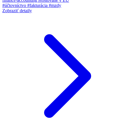
finance-accounting
Hostované v EÚ
#účtovníctvo
#fakturácia
#mzdy
Zobraziť detaily