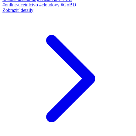
#online-ucetnictvo
#cloudovy
#GoBD
Zobraziť detaily