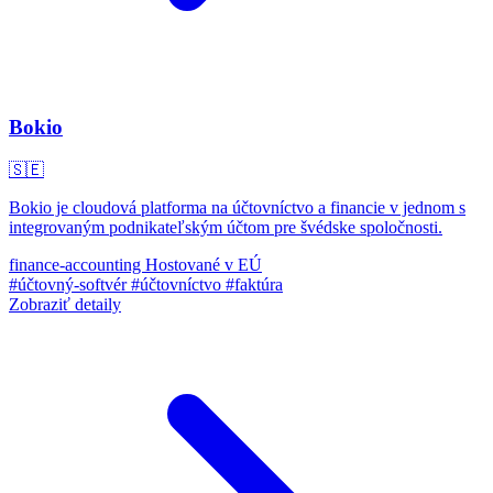
Bokio
🇸🇪
Bokio je cloudová platforma na účtovníctvo a financie v jednom s
integrovaným podnikateľským účtom pre švédske spoločnosti.
finance-accounting
Hostované v EÚ
#účtovný-softvér
#účtovníctvo
#faktúra
Zobraziť detaily