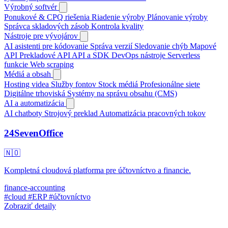
Výrobný softvér
Ponukové & CPQ riešenia
Riadenie výroby
Plánovanie výroby
Správca skladových zásob
Kontrola kvality
Nástroje pre vývojárov
AI asistenti pre kódovanie
Správa verzií
Sledovanie chýb
Mapové
API
Prekladové API
API a SDK
DevOps nástroje
Serverless
funkcie
Web scraping
Médiá a obsah
Hosting videa
Služby fontov
Stock médiá
Profesionálne siete
Digitálne trhoviská
Systémy na správu obsahu (CMS)
AI a automatizácia
AI chatboty
Strojový preklad
Automatizácia pracovných tokov
24SevenOffice
🇳🇴
Kompletná cloudová platforma pre účtovníctvo a financie.
finance-accounting
#cloud
#ERP
#účtovníctvo
Zobraziť detaily