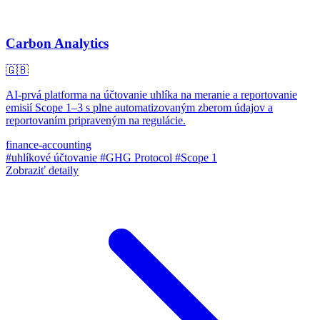
Carbon Analytics
🇬🇧
AI-prvá platforma na účtovanie uhlíka na meranie a reportovanie
emisií Scope 1–3 s plne automatizovaným zberom údajov a
reportovaním pripraveným na regulácie.
finance-accounting
#uhlíkové účtovanie
#GHG Protocol
#Scope 1
Zobraziť detaily