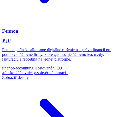
Fennoa
🇫🇮
Fennoa je fínske all-in-one digitálne riešenie na správu financií pre
podniky a účtovné firmy, ktoré zjednocuje účtovníctvo, mzdy,
fakturáciu a reporting na jednej platforme.
finance-accounting
Hostované v EÚ
#fínsko
#účtovnícky-softvér
#fakturácia
Zobraziť detaily