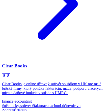
Clear Books
🇬🇧
Clear Books je online účtovný softvér so sídlom v UK pre malé
britské firmy, ktorý ponúka fakturáciu, mzdy, podporu viacerých
mien a daňové funkcie v súlade s HMRC.
finance-accounting
#účetnícky-softvér
#fakturácia
#cloud-účtovníctvo
Zobraziť detaily