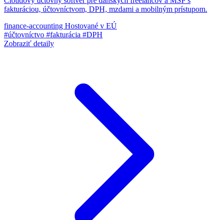
Cloudový účtovný softvér pre dánskych freelancov a MSP s
fakturáciou, účtovníctvom, DPH, mzdami a mobilným prístupom.
finance-accounting
Hostované v EÚ
#účtovníctvo
#fakturácia
#DPH
Zobraziť detaily