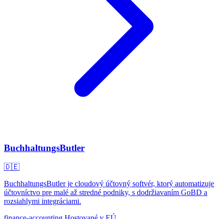
BuchhaltungsButler
🇩🇪
BuchhaltungsButler je cloudový účtovný softvér, ktorý automatizuje
účtovníctvo pre malé až stredné podniky, s dodržiavaním GoBD a
rozsiahlymi integráciami.
finance-accounting
Hostované v EÚ