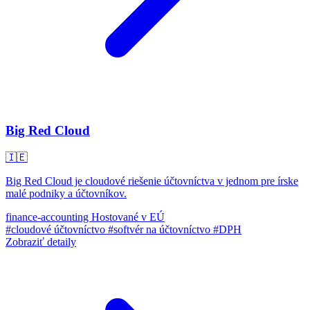
Big Red Cloud
🇮🇪
Big Red Cloud je cloudové riešenie účtovníctva v jednom pre írske
malé podniky a účtovníkov.
finance-accounting
Hostované v EÚ
#cloudové účtovníctvo
#softvér na účtovníctvo
#DPH
Zobraziť detaily