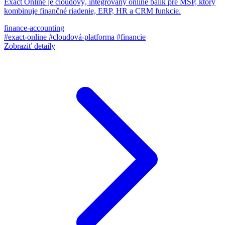
Exact Online je cloudový, integrovaný online balík pre MSP, ktorý
kombinuje finančné riadenie, ERP, HR a CRM funkcie.
finance-accounting
#exact-online
#cloudová-platforma
#financie
Zobraziť detaily