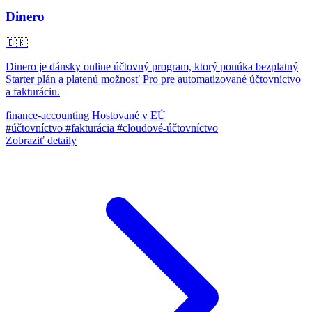
Dinero
🇩🇰
Dinero je dánsky online účtovný program, ktorý ponúka bezplatný
Starter plán a platenú možnosť Pro pre automatizované účtovníctvo
a fakturáciu.
finance-accounting
Hostované v EÚ
#účtovníctvo
#fakturácia
#cloudové-účtovníctvo
Zobraziť detaily