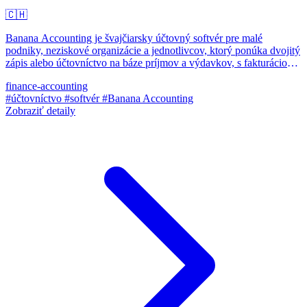
🇨🇭
Banana Accounting je švajčiarsky účtovný softvér pre malé
podniky, neziskové organizácie a jednotlivcov, ktorý ponúka dvojitý
zápis alebo účtovníctvo na báze príjmov a výdavkov, s fakturáciou,
správou DPH a profesionálnymi výkazmi.
finance-accounting
#účtovníctvo
#softvér
#Banana Accounting
Zobraziť detaily