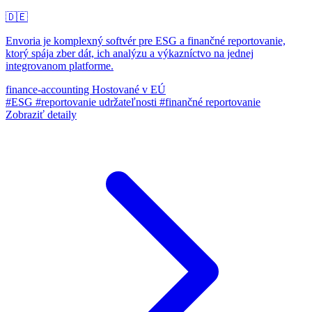
🇩🇪
Envoria je komplexný softvér pre ESG a finančné reportovanie,
ktorý spája zber dát, ich analýzu a výkazníctvo na jednej
integrovanom platforme.
finance-accounting
Hostované v EÚ
#ESG
#reportovanie udržateľnosti
#finančné reportovanie
Zobraziť detaily