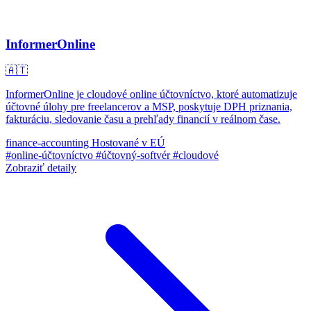
InformerOnline
🇦🇹
InformerOnline je cloudové online účtovníctvo, ktoré automatizuje
účtovné úlohy pre freelancerov a MSP, poskytuje DPH priznania,
fakturáciu, sledovanie času a prehľady financií v reálnom čase.
finance-accounting
Hostované v EÚ
#online-účtovníctvo
#účtovný-softvér
#cloudové
Zobraziť detaily