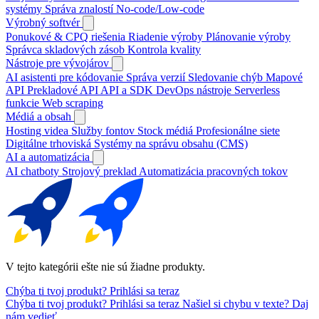
systémy
Správa znalostí
No-code/Low-code
Výrobný softvér
Ponukové & CPQ riešenia
Riadenie výroby
Plánovanie výroby
Správca skladových zásob
Kontrola kvality
Nástroje pre vývojárov
AI asistenti pre kódovanie
Správa verzií
Sledovanie chýb
Mapové
API
Prekladové API
API a SDK
DevOps nástroje
Serverless
funkcie
Web scraping
Médiá a obsah
Hosting videa
Služby fontov
Stock médiá
Profesionálne siete
Digitálne trhoviská
Systémy na správu obsahu (CMS)
AI a automatizácia
AI chatboty
Strojový preklad
Automatizácia pracovných tokov
V tejto kategórii ešte nie sú žiadne produkty.
Chýba ti tvoj produkt?
Prihlási sa teraz
Chýba ti tvoj produkt?
Prihlási sa teraz
Našiel si chybu v texte?
Daj
nám vedieť