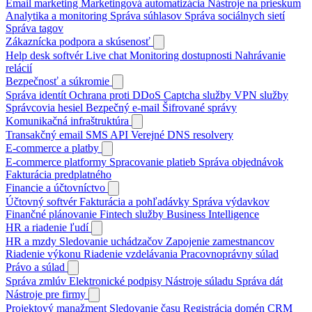
Email marketing
Marketingová automatizácia
Nástroje na prieskum
Analytika a monitoring
Správa súhlasov
Správa sociálnych sietí
Správa tagov
Zákaznícka podpora a skúsenosť
Help desk softvér
Live chat
Monitoring dostupnosti
Nahrávanie
relácií
Bezpečnosť a súkromie
Správa identít
Ochrana proti DDoS
Captcha služby
VPN služby
Správcovia hesiel
Bezpečný e-mail
Šifrované správy
Komunikačná infraštruktúra
Transakčný email
SMS API
Verejné DNS resolvery
E-commerce a platby
E-commerce platformy
Spracovanie platieb
Správa objednávok
Fakturácia predplatného
Financie a účtovníctvo
Účtovný softvér
Fakturácia a pohľadávky
Správa výdavkov
Finančné plánovanie
Fintech služby
Business Intelligence
HR a riadenie ľudí
HR a mzdy
Sledovanie uchádzačov
Zapojenie zamestnancov
Riadenie výkonu
Riadenie vzdelávania
Pracovnoprávny súlad
Právo a súlad
Správa zmlúv
Elektronické podpisy
Nástroje súladu
Správa dát
Nástroje pre firmy
Projektový manažment
Sledovanie času
Registrácia domén
CRM