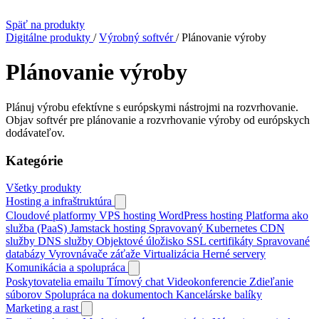
Späť na produkty
Digitálne produkty
/
Výrobný softvér
/
Plánovanie výroby
Plánovanie výroby
Plánuj výrobu efektívne s európskymi nástrojmi na rozvrhovanie.
Objav softvér pre plánovanie a rozvrhovanie výroby od európskych
dodávateľov.
Kategórie
Všetky produkty
Hosting a infraštruktúra
Cloudové platformy
VPS hosting
WordPress hosting
Platforma ako
služba (PaaS)
Jamstack hosting
Spravovaný Kubernetes
CDN
služby
DNS služby
Objektové úložisko
SSL certifikáty
Spravované
databázy
Vyrovnávače záťaže
Virtualizácia
Herné servery
Komunikácia a spolupráca
Poskytovatelia emailu
Tímový chat
Videokonferencie
Zdieľanie
súborov
Spolupráca na dokumentoch
Kancelárske balíky
Marketing a rast