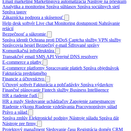
Email marketing
Marketingová automatizácia
Nástroje na prieskum
Analytika a monitoring
Správa súhlasov
Správa sociálnych sietí
Správa tagov
Zákaznícka podpora a skúsenosť
Help desk softvér
Live chat
Monitoring dostupnosti
Nahrávanie
relácií
Bezpečnosť a súkromie
Správa identít
Ochrana proti DDoS
Captcha služby
VPN služby
Správcovia hesiel
Bezpečný e-mail
Šifrované správy
Komunikačná infraštruktúra
Transakčný email
SMS API
Verejné DNS resolvery
E-commerce a platby
E-commerce platformy
Spracovanie platieb
Správa objednávok
Fakturácia predplatného
Financie a účtovníctvo
Účtovný softvér
Fakturácia a pohľadávky
Správa výdavkov
Finančné plánovanie
Fintech služby
Business Intelligence
HR a riadenie ľudí
HR a mzdy
Sledovanie uchádzačov
Zapojenie zamestnancov
Riadenie výkonu
Riadenie vzdelávania
Pracovnoprávny súlad
Právo a súlad
Správa zmlúv
Elektronické podpisy
Nástroje súladu
Správa dát
Nástroje pre firmy
Projektový manažment
Sledovanie času
Registrácia domén
CRM