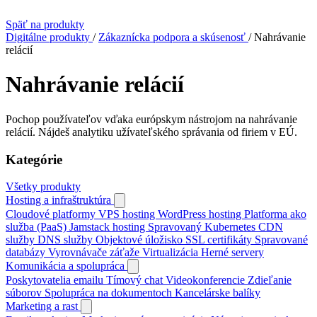
Späť na produkty
Digitálne produkty
/
Zákaznícka podpora a skúsenosť
/
Nahrávanie
relácií
Nahrávanie relácií
Pochop používateľov vďaka európskym nástrojom na nahrávanie
relácií. Nájdeš analytiku užívateľského správania od firiem v EÚ.
Kategórie
Všetky produkty
Hosting a infraštruktúra
Cloudové platformy
VPS hosting
WordPress hosting
Platforma ako
služba (PaaS)
Jamstack hosting
Spravovaný Kubernetes
CDN
služby
DNS služby
Objektové úložisko
SSL certifikáty
Spravované
databázy
Vyrovnávače záťaže
Virtualizácia
Herné servery
Komunikácia a spolupráca
Poskytovatelia emailu
Tímový chat
Videokonferencie
Zdieľanie
súborov
Spolupráca na dokumentoch
Kancelárske balíky
Marketing a rast