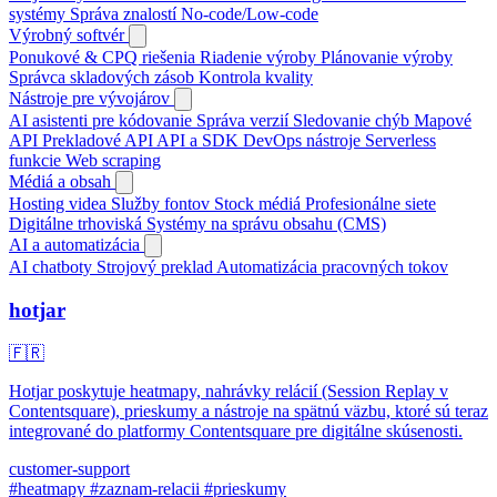
systémy
Správa znalostí
No-code/Low-code
Výrobný softvér
Ponukové & CPQ riešenia
Riadenie výroby
Plánovanie výroby
Správca skladových zásob
Kontrola kvality
Nástroje pre vývojárov
AI asistenti pre kódovanie
Správa verzií
Sledovanie chýb
Mapové
API
Prekladové API
API a SDK
DevOps nástroje
Serverless
funkcie
Web scraping
Médiá a obsah
Hosting videa
Služby fontov
Stock médiá
Profesionálne siete
Digitálne trhoviská
Systémy na správu obsahu (CMS)
AI a automatizácia
AI chatboty
Strojový preklad
Automatizácia pracovných tokov
hotjar
🇫🇷
Hotjar poskytuje heatmapy, nahrávky relácií (Session Replay v
Contentsquare), prieskumy a nástroje na spätnú väzbu, ktoré sú teraz
integrované do platformy Contentsquare pre digitálne skúsenosti.
customer-support
#heatmapy
#zaznam-relacii
#prieskumy