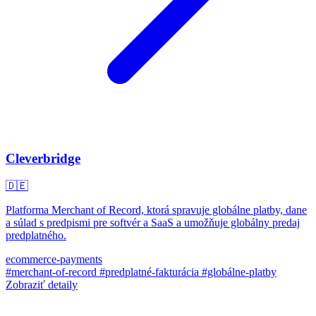
Cleverbridge
🇩🇪
Platforma Merchant of Record, ktorá spravuje globálne platby, dane
a súlad s predpismi pre softvér a SaaS a umožňuje globálny predaj
predplatného.
ecommerce-payments
#merchant-of-record
#predplatné-fakturácia
#globálne-platby
Zobraziť detaily