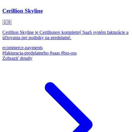
Cerillion Skyline
🇬🇧
Cerillion Skyline je Cerillionov kompletný SaaS systém fakturácie a
účtovania pre podniky na predplatné.
ecommerce-payments
#fakturacia-predplatneho
#saas
#bss-oss
Zobraziť detaily