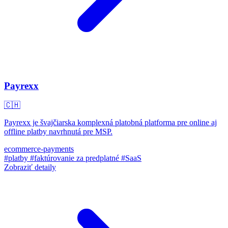
Payrexx
🇨🇭
Payrexx je švajčiarska komplexná platobná platforma pre online aj
offline platby navrhnutá pre MSP.
ecommerce-payments
#platby
#faktúrovanie za predplatné
#SaaS
Zobraziť detaily