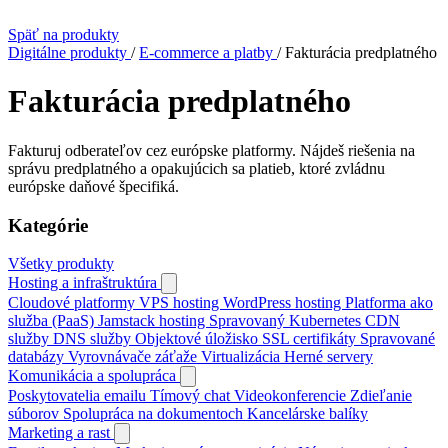
Späť na produkty
Digitálne produkty
/
E-commerce a platby
/
Fakturácia predplatného
Fakturácia predplatného
Fakturuj odberateľov cez európske platformy. Nájdeš riešenia na
správu predplatného a opakujúcich sa platieb, ktoré zvládnu
európske daňové špecifiká.
Kategórie
Všetky produkty
Hosting a infraštruktúra
Cloudové platformy
VPS hosting
WordPress hosting
Platforma ako
služba (PaaS)
Jamstack hosting
Spravovaný Kubernetes
CDN
služby
DNS služby
Objektové úložisko
SSL certifikáty
Spravované
databázy
Vyrovnávače záťaže
Virtualizácia
Herné servery
Komunikácia a spolupráca
Poskytovatelia emailu
Tímový chat
Videokonferencie
Zdieľanie
súborov
Spolupráca na dokumentoch
Kancelárske balíky
Marketing a rast