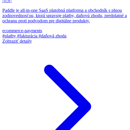
🇬🇧
Paddle je all-in-one SaaS platobná platforma a obchodník s plnou
zodpovednosťou, ktorá spravuje platby, daňovú zhodu, predplatné a
ochranu proti podvodom pre digitálne produkty.
ecommerce-payments
#platby
#fakturácia
#daňová zhoda
Zobraziť detaily