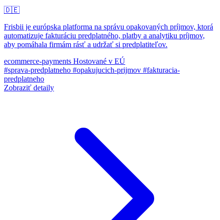
🇩🇪
Frisbii je európska platforma na správu opakovaných príjmov, ktorá
automatizuje fakturáciu predplatného, platby a analytiku príjmov,
aby pomáhala firmám rásť a udržať si predplatiteľov.
ecommerce-payments
Hostované v EÚ
#sprava-predplatneho
#opakujucich-prijmov
#fakturacia-
predplatneho
Zobraziť detaily