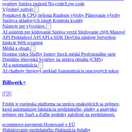
systémy
Správa znalostí
No-code/Low-code
Výrobný softvér
Ponukové & CPQ riešenia
Riadenie výroby
Plánovanie výroby
Správca skladových zásob
Kontrola kvality
Nástroje pre vývojárov
AI asistenti pre kódovanie
Správa verzií
Sledovanie chýb
Mapové
API
Prekladové API
API a SDK
DevOps nástroje
Serverless
funkcie
Web scraping
Médiá a obsah
Hosting videa
Služby fontov
Stock médiá
Profesionálne siete
Digitálne trhoviská
Systémy na správu obsahu (CMS)
AI a automatizácia
AI chatboty
Strojový preklad
Automatizácia pracovných tokov
Billwerk+
🇫🇷
Frisbii je európska platforma na správu opakujúcich sa príjmov,
ktorá automatizuje fakturáciu predplatného, platby a analytiku
príjmov pre SaaS a ďalšie podniky založené na predplatnom.
ecommerce-payments
Hostované v EÚ
#faktúrovanie-predplatného
#fakturácia
#platby