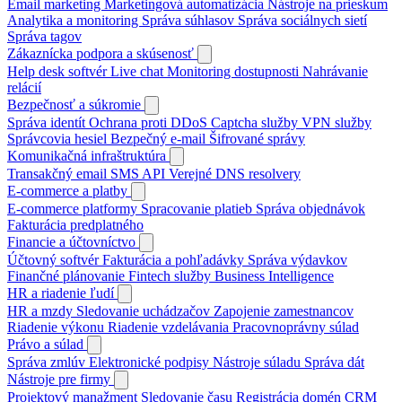
Email marketing
Marketingová automatizácia
Nástroje na prieskum
Analytika a monitoring
Správa súhlasov
Správa sociálnych sietí
Správa tagov
Zákaznícka podpora a skúsenosť
Help desk softvér
Live chat
Monitoring dostupnosti
Nahrávanie
relácií
Bezpečnosť a súkromie
Správa identít
Ochrana proti DDoS
Captcha služby
VPN služby
Správcovia hesiel
Bezpečný e-mail
Šifrované správy
Komunikačná infraštruktúra
Transakčný email
SMS API
Verejné DNS resolvery
E-commerce a platby
E-commerce platformy
Spracovanie platieb
Správa objednávok
Fakturácia predplatného
Financie a účtovníctvo
Účtovný softvér
Fakturácia a pohľadávky
Správa výdavkov
Finančné plánovanie
Fintech služby
Business Intelligence
HR a riadenie ľudí
HR a mzdy
Sledovanie uchádzačov
Zapojenie zamestnancov
Riadenie výkonu
Riadenie vzdelávania
Pracovnoprávny súlad
Právo a súlad
Správa zmlúv
Elektronické podpisy
Nástroje súladu
Správa dát
Nástroje pre firmy
Projektový manažment
Sledovanie času
Registrácia domén
CRM