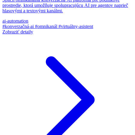
prostredie, ktorá umožňuje spolupracujúcu AI pre agentov naprieč
hlasovými a textovými kanálmi.
ai-automation
#konverzačná-ai
#omnikanál
#virtuálny-asistent
Zobraziť detaily