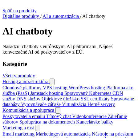
Späť na produkty
Digitálne produkty
/
AI a automatizácia
/
AI chatboty
AI chatboty
Nasadzuj chatboty s európskymi AI platformami. Nájdeš
konverzačné AI od poskytovateľov z EÚ.
Kategórie
Všetky produkty
Hosting a infraštruktúra
Cloudové platformy
VPS hosting
WordPress hosting
Platforma ako
služba (PaaS)
Jamstack hosting
Spravovaný Kubernetes
CDN
služby
DNS služby
Objektové úložisko
SSL certifikáty
Spravované
databázy
Vyrovnávače záťaže
Virtualizácia
Herné servery
Komunikácia a spolupráca
Poskytovatelia emailu
Tímový chat
Videokonferencie
Zdieľanie
súborov
Spolupráca na dokumentoch
Kancelárske balíky
Marketing a rast
Email marketing
Marketingová automatizácia
Nástroje na prieskum