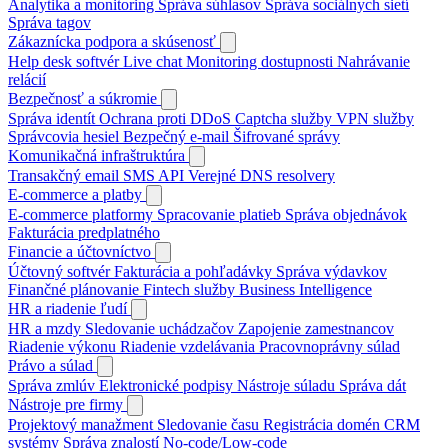
Analytika a monitoring
Správa súhlasov
Správa sociálnych sietí
Správa tagov
Zákaznícka podpora a skúsenosť
Help desk softvér
Live chat
Monitoring dostupnosti
Nahrávanie
relácií
Bezpečnosť a súkromie
Správa identít
Ochrana proti DDoS
Captcha služby
VPN služby
Správcovia hesiel
Bezpečný e-mail
Šifrované správy
Komunikačná infraštruktúra
Transakčný email
SMS API
Verejné DNS resolvery
E-commerce a platby
E-commerce platformy
Spracovanie platieb
Správa objednávok
Fakturácia predplatného
Financie a účtovníctvo
Účtovný softvér
Fakturácia a pohľadávky
Správa výdavkov
Finančné plánovanie
Fintech služby
Business Intelligence
HR a riadenie ľudí
HR a mzdy
Sledovanie uchádzačov
Zapojenie zamestnancov
Riadenie výkonu
Riadenie vzdelávania
Pracovnoprávny súlad
Právo a súlad
Správa zmlúv
Elektronické podpisy
Nástroje súladu
Správa dát
Nástroje pre firmy
Projektový manažment
Sledovanie času
Registrácia domén
CRM
systémy
Správa znalostí
No-code/Low-code