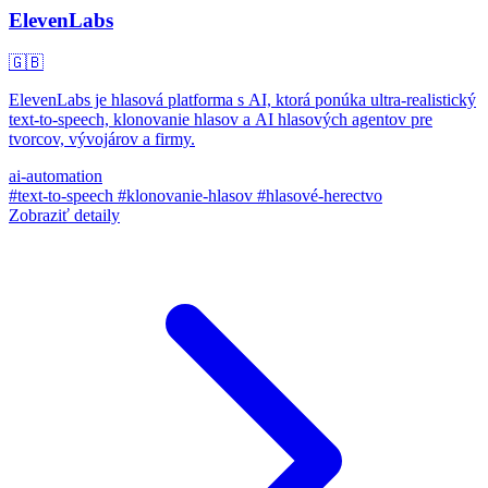
ElevenLabs
🇬🇧
ElevenLabs je hlasová platforma s AI, ktorá ponúka ultra-realistický
text-to-speech, klonovanie hlasov a AI hlasových agentov pre
tvorcov, vývojárov a firmy.
ai-automation
#text-to-speech
#klonovanie-hlasov
#hlasové-herectvo
Zobraziť detaily