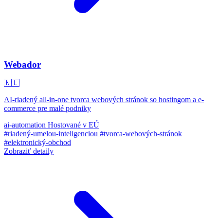
Webador
🇳🇱
AI-riadený all-in-one tvorca webových stránok so hostingom a e-
commerce pre malé podniky
ai-automation
Hostované v EÚ
#riadený-umelou-inteligenciou
#tvorca-webových-stránok
#elektronický-obchod
Zobraziť detaily