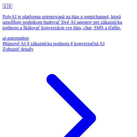
🇬🇧
PolyAI je platforma orientovaná na hlas a omnichannel, ktorá
umožňuje podnikom budovať živé AI agentov pre zákaznícku
podporu a škálovať konverzácie cez hlas, chat, SMS a ďalšie.
ai-automation
#hlasové AI
# zákaznícka podpora
# konverzačná AI
Zobraziť detaily