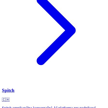
Spitch
🇨🇭
Spitch omnikanálna konverzačná AI platforma pre podnikové