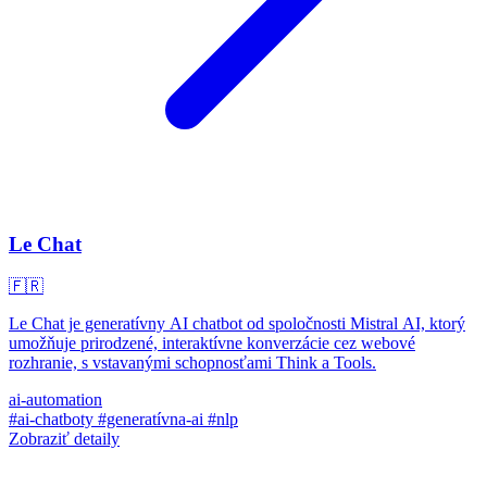
Le Chat
🇫🇷
Le Chat je generatívny AI chatbot od spoločnosti Mistral AI, ktorý
umožňuje prirodzené, interaktívne konverzácie cez webové
rozhranie, s vstavanými schopnosťami Think a Tools.
ai-automation
#ai-chatboty
#generatívna-ai
#nlp
Zobraziť detaily