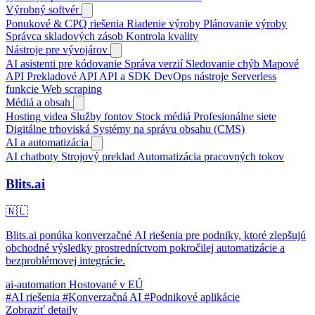
Výrobný softvér
Ponukové & CPQ riešenia
Riadenie výroby
Plánovanie výroby
Správca skladových zásob
Kontrola kvality
Nástroje pre vývojárov
AI asistenti pre kódovanie
Správa verzií
Sledovanie chýb
Mapové
API
Prekladové API
API a SDK
DevOps nástroje
Serverless
funkcie
Web scraping
Médiá a obsah
Hosting videa
Služby fontov
Stock médiá
Profesionálne siete
Digitálne trhoviská
Systémy na správu obsahu (CMS)
AI a automatizácia
AI chatboty
Strojový preklad
Automatizácia pracovných tokov
Blits.ai
🇳🇱
Blits.ai ponúka konverzačné AI riešenia pre podniky, ktoré zlepšujú
obchodné výsledky prostredníctvom pokročilej automatizácie a
bezproblémovej integrácie.
ai-automation
Hostované v EÚ
#AI riešenia
#Konverzačná AI
#Podnikové aplikácie
Zobraziť detaily