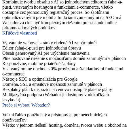
Kombinuje tvorbu obsahu s AI so jednoduchým editorom ťahaj-a-
pusti, vstavaným hostingom a funkciami e-commerce, všetko
dostupné cez jednoduchý registračný proces. So šablónami
optimalizovanými pre mobil a funkciami zameranými na SEO má
Webador za cieľ byť komplexným riešením pre získanie online
prítomnosti malých podnikov.
Kľúčové vlastnosti
Vytváranie webovej stránky riadené AI za pár minút
Editor ťahaj-a-pusti pre jednoduchú úpravu
Obsah generovaný AI pre urýchlenie nastavenia
Plne hostované riešenie s možnosťami domén zahrnutými v plánoch
Responzívne, mobilne priateľné šablóny
Vstavaný online obchod s 0% províziou a štandardnými funkciami
e-commerce
Nástroje SEO a optimalizácia pre Google
Doména, SSL a emailové možnosti zahrnuté v plánoch
Bezplatný plán k dispozícii a cenovo dostupné platené plány
Multijazyčná podpora (Webador je dostupný v niekoľkých
jazykoch)
Prečo si vybrať Webador?
Veľmi ľahko použiteľný a prístupný aj pre netechnických
používateľov
Všetko v jednom riešení: hosting, doména, tvorca webu a obchod na