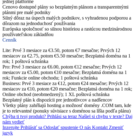
jednej platforme
Cenovo dostupné plány so bezplatným plánom a transparentnými
plánmi pre malé podniky
Silný dôraz na úspech malých podnikov, s vyhradenou podporou a
dôrazom na jednoduchosť používania
Európska spoločnosť so silnou históriou a rastúcou medzinárodnou
používateľskou základňou
Cenník
Lite: Prvé 3 mesiace za €3.50, potom €7 mesačne; Prvých 12
mesiacov za €2.75, potom €5.50 mesačne; Bezplatná doména na 1
rok; 1 poštová schránka
Pro: Prvé 3 mesiace za €6.00, potom €12 mesačne; Prvých 12
mesiacov za €5.00, potom €10 mesačne; Bezplatná doména na 1
rok; Funkcie online obchodu; 1 poštová schránka
Business: Prvé 3 mesiace za €12, potom €24 mesačne; Prvých 12
mesiacov za €10, potom €20 mesačne; Bezplatná doména na 1 rok;
Online obchod (neobmedzený); 1 XL poštová schránka
Bezplatný plán k dispozícii pre jednotlivcov a nadšencov
Všetky plány zahŕňajú hosting a možnosť domény .COM tam, kde
je to relevantné (ponuky súvisiace s doménou sa líšia podľa plánu)
Chýba ti tvoj produkt?
Prihlási sa teraz
Našiel si chybu v texte?
Daj
nám vedieť
Inzerujte
Prihlásiť sa
Odoslať spustenie
O nás
Kontakt
Zmeniť
jazyk