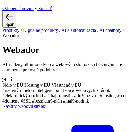
Odoberať novinky
Spustiť
Späť
Produkty
/
Digitálne produkty
/
AI a automatizácia
/
AI chatboty
/
Webador
Webador
AI-riadený all-in-one tvorca webových stránok so hostingom a e-
commerce pre malé podniky
🇳🇱
Sídlo v EÚ
Hosting v EÚ
Vlastnené v EÚ
#riadený-umelou-inteligenciou
#tvorca-webových-stránok
#elektronický-obchod
#ťahaj-a-pusti
#založené-v-nl
#hosting
#seo
#domena
#SSL
#bezplatný-plán
#malý-podnik
Navštív webovú stránku