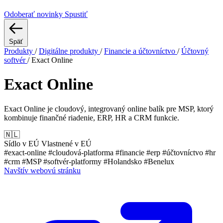
Odoberať novinky
Spustiť
Späť
Produkty
/
Digitálne produkty
/
Financie a účtovníctvo
/
Účtovný
softvér
/
Exact Online
Exact Online
Exact Online je cloudový, integrovaný online balík pre MSP, ktorý
kombinuje finančné riadenie, ERP, HR a CRM funkcie.
🇳🇱
Sídlo v EÚ
Vlastnené v EÚ
#exact-online
#cloudová-platforma
#financie
#erp
#účtovníctvo
#hr
#crm
#MSP
#softvér-platformy
#Holandsko
#Benelux
Navštív webovú stránku