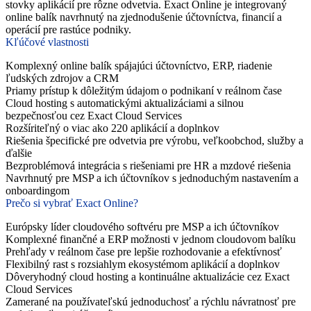
stovky aplikácií pre rôzne odvetvia. Exact Online je integrovaný
online balík navrhnutý na zjednodušenie účtovníctva, financií a
operácií pre rastúce podniky.
Kľúčové vlastnosti
Komplexný online balík spájajúci účtovníctvo, ERP, riadenie
ľudských zdrojov a CRM
Priamy prístup k dôležitým údajom o podnikaní v reálnom čase
Cloud hosting s automatickými aktualizáciami a silnou
bezpečnosťou cez Exact Cloud Services
Rozšíriteľný o viac ako 220 aplikácií a doplnkov
Riešenia špecifické pre odvetvia pre výrobu, veľkoobchod, služby a
ďalšie
Bezproblémová integrácia s riešeniami pre HR a mzdové riešenia
Navrhnutý pre MSP a ich účtovníkov s jednoduchým nastavením a
onboardingom
Prečo si vybrať Exact Online?
Európsky líder cloudového softvéru pre MSP a ich účtovníkov
Komplexné finančné a ERP možnosti v jednom cloudovom balíku
Prehľady v reálnom čase pre lepšie rozhodovanie a efektívnosť
Flexibilný rast s rozsiahlym ekosystémom aplikácií a doplnkov
Dôveryhodný cloud hosting a kontinuálne aktualizácie cez Exact
Cloud Services
Zamerané na používateľskú jednoduchosť a rýchlu návratnosť pre