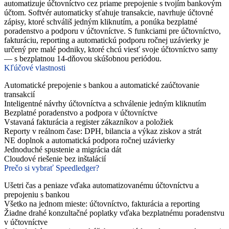
automatizuje účtovníctvo cez priame prepojenie s tvojím bankovým
účtom. Softvér automaticky sťahuje transakcie, navrhuje účtovné
zápisy, ktoré schváliš jedným kliknutím, a ponúka bezplatné
poradenstvo a podporu v účtovníctve. S funkciami pre účtovníctvo,
fakturáciu, reporting a automatickú podporu ročnej uzávierky je
určený pre malé podniky, ktoré chcú viesť svoje účtovníctvo samy
— s bezplatnou 14-dňovou skúšobnou periódou.
Kľúčové vlastnosti
Automatické prepojenie s bankou a automatické zaúčtovanie
transakcií
Inteligentné návrhy účtovníctva a schválenie jedným kliknutím
Bezplatné poradenstvo a podpora v účtovníctve
Vstavaná fakturácia a register zákazníkov a položiek
Reporty v reálnom čase: DPH, bilancia a výkaz ziskov a strát
NE doplnok a automatická podpora ročnej uzávierky
Jednoduché spustenie a migrácia dát
Cloudové riešenie bez inštalácií
Prečo si vybrať Speedledger?
Ušetri čas a peniaze vďaka automatizovanému účtovníctvu a
prepojeniu s bankou
Všetko na jednom mieste: účtovníctvo, fakturácia a reporting
Žiadne drahé konzultačné poplatky vďaka bezplatnému poradenstvu
v účtovníctve