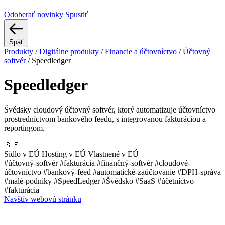
Odoberať novinky
Spustiť
Späť
Produkty
/
Digitálne produkty
/
Financie a účtovníctvo
/
Účtovný
softvér
/
Speedledger
Speedledger
Švédsky cloudový účtovný softvér, ktorý automatizuje účtovníctvo
prostredníctvom bankového feedu, s integrovanou fakturáciou a
reportingom.
🇸🇪
Sídlo v EÚ
Hosting v EÚ
Vlastnené v EÚ
#účtovný-softvér
#fakturácia
#finančný-softvér
#cloudové-
účtovníctvo
#bankový-feed
#automatické-zaúčtovanie
#DPH-správa
#malé-podniky
#SpeedLedger
#Švédsko
#SaaS
#účetníctvo
#fakturácia
Navštív webovú stránku