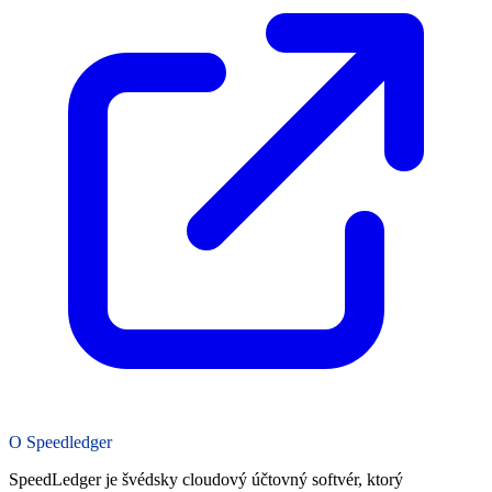
O Speedledger
SpeedLedger je švédsky cloudový účtovný softvér, ktorý