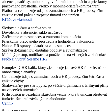
absencie, nadčasy, onboarding, vnútornú komunikáciu a prieskumy
pracovného prostredia, všetko v mobilne-priateľskom rozhraní.
Platforma centralizuje údaje o zamestnancoch a HR procesy, čím
znižuje ručnú prácu a zlepšuje tímovú spoluprácu.
Kľúčové vlastnosti
Sledovanie času a správa smien
Dovolenky a absencie, saldo nadčasov
Začlenenie zamestnancov a vnútorná komunikácia
Prieskumy pracovného prostredia a hodnotenie výkonnosti
Nábor, HR správy a databáza zamestnancov
Správa dokumentov, digitálne podpisy a automatizácie
Mobilný prístup, notifikácie a používanie na viacerých zariadeniach
Prečo si vybrať Sesame HR?
Komplexný HR balík, ktorý zjednocuje jadrové HR funkcie, nábor,
onboarding a analýzy
Centralizuje údaje o zamestnancoch a HR procesy, čím šetrí čas a
znižuje chyby
Škálovateľný pre startupy až po väčšie organizácie s tarifnými plány
na viacerých úrovniach
K dispozícii je bezplatná skúšobná verzia, ktorá ti umožní otestovať
funkcie ešte pred záväzným rozhodnutím
Cenník