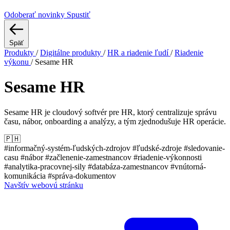
Odoberať novinky
Spustiť
Späť
Produkty
/
Digitálne produkty
/
HR a riadenie ľudí
/
Riadenie
výkonu
/
Sesame HR
Sesame HR
Sesame HR je cloudový softvér pre HR, ktorý centralizuje správu
času, nábor, onboarding a analýzy, a tým zjednodušuje HR operácie.
🇵🇭
#informačný-systém-ľudských-zdrojov
#ľudské-zdroje
#sledovanie-
casu
#nábor
#začlenenie-zamestnancov
#riadenie-výkonnosti
#analytika-pracovnej-sily
#databáza-zamestnancov
#vnútorná-
komunikácia
#správa-dokumentov
Navštív webovú stránku