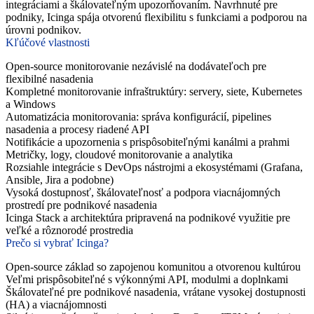
integráciami a škálovateľným upozorňovaním. Navrhnuté pre
podniky, Icinga spája otvorenú flexibilitu s funkciami a podporou na
úrovni podnikov.
Kľúčové vlastnosti
Open-source monitorovanie nezávislé na dodávateľoch pre
flexibilné nasadenia
Kompletné monitorovanie infraštruktúry: servery, siete, Kubernetes
a Windows
Automatizácia monitorovania: správa konfigurácií, pipelines
nasadenia a procesy riadené API
Notifikácie a upozornenia s prispôsobiteľnými kanálmi a prahmi
Metričky, logy, cloudové monitorovanie a analytika
Rozsiahle integrácie s DevOps nástrojmi a ekosystémami (Grafana,
Ansible, Jira a podobne)
Vysoká dostupnosť, škálovateľnosť a podpora viacnájomných
prostredí pre podnikové nasadenia
Icinga Stack a architektúra pripravená na podnikové využitie pre
veľké a rôznorodé prostredia
Prečo si vybrať Icinga?
Open-source základ so zapojenou komunitou a otvorenou kultúrou
Veľmi prispôsobiteľné s výkonnými API, modulmi a doplnkami
Škálovateľné pre podnikové nasadenia, vrátane vysokej dostupnosti
(HA) a viacnájomnosti