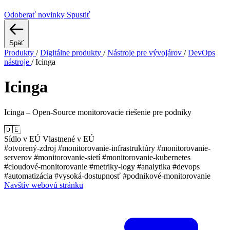
Odoberať novinky
Spustiť
Späť
Produkty
/
Digitálne produkty
/
Nástroje pre vývojárov
/
DevOps
nástroje
/
Icinga
Icinga
Icinga – Open-Source monitorovacie riešenie pre podniky
🇩🇪
Sídlo v EÚ
Vlastnené v EÚ
#otvorený-zdroj
#monitorovanie-infrastruktúry
#monitorovanie-
serverov
#monitorovanie-sietí
#monitorovanie-kubernetes
#cloudové-monitorovanie
#metriky-logy
#analytika
#devops
#automatizácia
#vysoká-dostupnosť
#podnikové-monitorovanie
Navštív webovú stránku