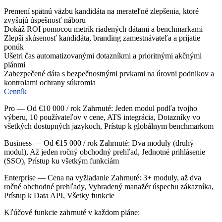
Premení spätnú väzbu kandidáta na merateľné zlepšenia, ktoré
zvyšujú úspešnosť náboru
Dokáž ROI pomocou metrík riadených dátami a benchmarkami
Zlepši skúsenosť kandidáta, branding zamestnávateľa a prijatie
ponúk
Ušetri čas automatizovanými dotazníkmi a prioritnými akčnými
plánmi
Zabezpečené dáta s bezpečnostnými prvkami na úrovni podnikov a
kontrolami ochrany súkromia
Cenník
Pro — Od €10 000 / rok Zahrnuté: Jeden modul podľa tvojho
výberu, 10 používateľov v cene, ATS integrácia, Dotazníky vo
všetkých dostupných jazykoch, Prístup k globálnym benchmarkom
Business — Od €15 000 / rok Zahrnuté: Dva moduly (druhý
modul), Až jeden ročný obchodný prehľad, Jednotné prihlásenie
(SSO), Prístup ku všetkým funkciám
Enterprise — Cena na vyžiadanie Zahrnuté: 3+ moduly, až dva
ročné obchodné prehľady, Vyhradený manažér úspechu zákazníka,
Prístup k Data API, Všetky funkcie
Kľúčové funkcie zahrnuté v každom pláne: