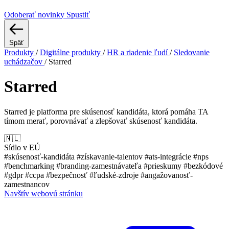
Odoberať novinky
Spustiť
Späť
Produkty
/
Digitálne produkty
/
HR a riadenie ľudí
/
Sledovanie
uchádzačov
/
Starred
Starred
Starred je platforma pre skúsenosť kandidáta, ktorá pomáha TA
tímom merať, porovnávať a zlepšovať skúsenosť kandidáta.
🇳🇱
Sídlo v EÚ
#skúsenosť-kandidáta
#získavanie-talentov
#ats-integrácie
#nps
#benchmarking
#branding-zamestnávateľa
#prieskumy
#bezkódové
#gdpr
#ccpa
#bezpečnosť
#ľudské-zdroje
#angažovanosť-
zamestnancov
Navštív webovú stránku