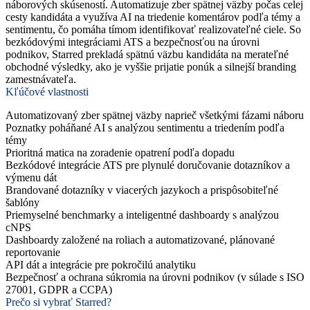
náborových skúseností. Automatizuje zber spätnej väzby počas celej
cesty kandidáta a využíva AI na triedenie komentárov podľa témy a
sentimentu, čo pomáha tímom identifikovať realizovateľné ciele. So
bezkódovými integráciami ATS a bezpečnosťou na úrovni
podnikov, Starred prekladá spätnú väzbu kandidáta na merateľné
obchodné výsledky, ako je vyššie prijatie ponúk a silnejší branding
zamestnávateľa.
Kľúčové vlastnosti
Automatizovaný zber spätnej väzby naprieč všetkými fázami náboru
Poznatky poháňané AI s analýzou sentimentu a triedením podľa
témy
Prioritná matica na zoradenie opatrení podľa dopadu
Bezkódové integrácie ATS pre plynulé doručovanie dotazníkov a
výmenu dát
Brandované dotazníky v viacerých jazykoch a prispôsobiteľné
šablóny
Priemyselné benchmarky a inteligentné dashboardy s analýzou
cNPS
Dashboardy založené na roliach a automatizované, plánované
reportovanie
API dát a integrácie pre pokročilú analytiku
Bezpečnosť a ochrana súkromia na úrovni podnikov (v súlade s ISO
27001, GDPR a CCPA)
Prečo si vybrať Starred?