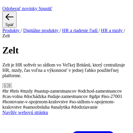
Odoberať novinky
Spustiť
Späť
Produkty
/
Digitálne produkty
/
HR a riadenie ľudí
/
HR a mzdy
/
Zelt
Zelt
Zelt je HR softvér so sídlom vo Veľkej Británii, ktorý centralizuje
HR, mzdy, čas voľna a výkonnosť v jednej ľahko použiteľnej
platforme.
🇬🇧
#hr
#hris
#mzdy
#nastup-zamestnancov
#odchod-zamestnancov
#cas-volna
#dochádzka
#udaje-zamestnancov
#gdpr
#iso-27001
#hostovane-v-spojenom-kralovstve
#so-sidlom-v-spojenom-
kralovstve
#samoobsluha
#analytika
#dodrziavanie
Navštív webovú stránku