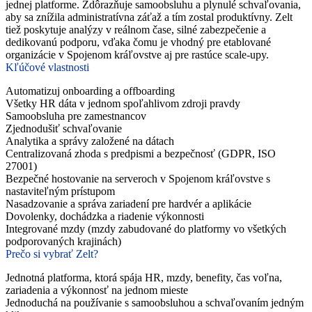
jednej platforme. Zdôrazňuje samoobsluhu a plynulé schvaľovania,
aby sa znížila administratívna záťaž a tím zostal produktívny. Zelt
tiež poskytuje analýzy v reálnom čase, silné zabezpečenie a
dedikovanú podporu, vďaka čomu je vhodný pre etablované
organizácie v Spojenom kráľovstve aj pre rastúce scale-upy.
Kľúčové vlastnosti
Automatizuj onboarding a offboarding
Všetky HR dáta v jednom spoľahlivom zdroji pravdy
Samoobsluha pre zamestnancov
Zjednodušiť schvaľovanie
Analytika a správy založené na dátach
Centralizovaná zhoda s predpismi a bezpečnosť (GDPR, ISO
27001)
Bezpečné hostovanie na serveroch v Spojenom kráľovstve s
nastaviteľným prístupom
Nasadzovanie a správa zariadení pre hardvér a aplikácie
Dovolenky, dochádzka a riadenie výkonnosti
Integrované mzdy (mzdy zabudované do platformy vo všetkých
podporovaných krajinách)
Prečo si vybrať Zelt?
Jednotná platforma, ktorá spája HR, mzdy, benefity, čas voľna,
zariadenia a výkonnosť na jednom mieste
Jednoduchá na používanie s samoobsluhou a schvaľovaním jedným