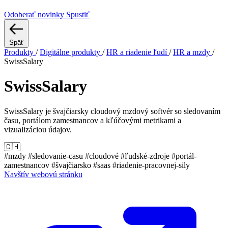
Odoberať novinky
Spustiť
Späť
Produkty
/
Digitálne produkty
/
HR a riadenie ľudí
/
HR a mzdy
/
SwissSalary
SwissSalary
SwissSalary je švajčiarsky cloudový mzdový softvér so sledovaním
času, portálom zamestnancov a kľúčovými metrikami a
vizualizáciou údajov.
🇨🇭
#mzdy
#sledovanie-casu
#cloudové
#ľudské-zdroje
#portál-
zamestnancov
#švajčiarsko
#saas
#riadenie-pracovnej-sily
Navštív webovú stránku