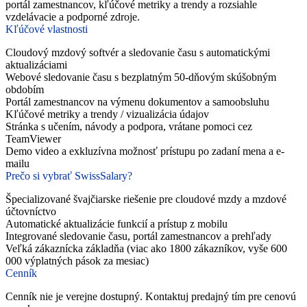
portál zamestnancov, kľúčové metriky a trendy a rozsiahle
vzdelávacie a podporné zdroje.
Kľúčové vlastnosti
Cloudový mzdový softvér a sledovanie času s automatickými
aktualizáciami
Webové sledovanie času s bezplatným 50-dňovým skúšobným
obdobím
Portál zamestnancov na výmenu dokumentov a samoobsluhu
Kľúčové metriky a trendy / vizualizácia údajov
Stránka s učením, návody a podpora, vrátane pomoci cez
TeamViewer
Demo video a exkluzívna možnosť prístupu po zadaní mena a e-
mailu
Prečo si vybrať SwissSalary?
Špecializované švajčiarske riešenie pre cloudové mzdy a mzdové
účtovníctvo
Automatické aktualizácie funkcií a prístup z mobilu
Integrované sledovanie času, portál zamestnancov a prehľady
Veľká zákaznícka základňa (viac ako 1800 zákazníkov, vyše 600
000 výplatných pások za mesiac)
Cenník
Cenník nie je verejne dostupný. Kontaktuj predajný tím pre cenovú