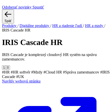
Odoberať novinky
Spustiť
Späť
Produkty
/
Digitálne produkty
/
HR a riadenie ľudí
/
HR a mzdy
/
IRIS Cascade HR
IRIS Cascade HR
IRIS Cascade je komplexný cloudový HR systém na správu
zamestnancov.
🇬🇧
#HR
#HR softvér
#Mzdy
#Cloud HR
#Správa zamestnancov
#IRIS
Cascade
#UK
Navštív webovú stránku