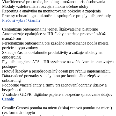
Viacfiriemové prostredie, branding a možnosti prispôsobovania
Moduly vzdelávania a rozvoja a mikro-učebné úlohy
Reporting a analytika na monitorovanie pokroku a zapojenia
Procesy reboardingu a ukončenia spolupráce pre plynulé prechody
Prečo si vybrať Gamfi?
Centralizuje onboarding na jednej, škálovateľnej platforme
Automatizuje opakujúce sa HR úlohy a znižuje pracovnú záťaž
manažérom
Personalizuje onboarding pre každého zamestnanca podľa miesta,
pozície a typu zmluvy
Skracuje čas na dosiahnutie produktivity a znižuje náklady na
onboarding
Plynulé integrácie ATS a HR systémov na zefektívnenie pracovných
postupov
Hotové šablóny a prispôsobiteľný obsah pre rýchlu implementáciu
Dáta-riadené poznatky s analytikou pre kontinuálne zlepšovanie
onboarding
Podporuje viaceré entity a firmy pri zachovaní ochrany údajov a
bezpečnosti
V súlade s GDPR, digitálne papiere a bezpečné spracovanie údajov
Cenník
Cenník: Cenová ponuka na mieru (získaj cenovú ponuku na mieru)
cez formulár dopytu