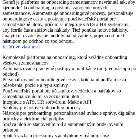
Gamfi je platforma na onboarding zamestnancov navrhnutá tak, aby
zjednodušila onboarding a posilnila zapojenie nových
zamestnancov. Automatizuje onboardingové procesy, personalizuje
onboardingové cesty a poskytuje používateľský portál pre
samoobslužné úlohy, pričom sa integruje s ATS a HR systémami,
aby šetrila čas a znižovala náklady. Tiež ponúka hotové šablóny,
analytiku a vzdelávacie moduly na udržanie zapojenia od pred
nástupom po odchod zo spoločnosti.
Kľúčové vlastnosti
Komplexná platforma na onboarding, ktorá zvládne onboarding
všetkých zamestnancov
Automatizované pracovné postupy a notifikácie (od pred nástupu po
odchod)
Personalizované onboardingové cesty s kritériami podľa miesta
pôsobenia, pozície a typu zmluvy
Používateľský portál pre účastníkov, vedúcich a parťákov so
samoaktualizujúcimi sa zoznammi úloh
Integrácie s ATS, HR softvérom, Make a API
Šablóny pre hotové onboarding procesy
Nástroje pre preboarding: personalizované uvítacie správy, digitálne
príručky a elektronické podpisy
Správa úloh so stanovením rolí a automatickým prideľovaním
prístupu
Spätná väzba a prieskumy s analytikou v reálnom čase