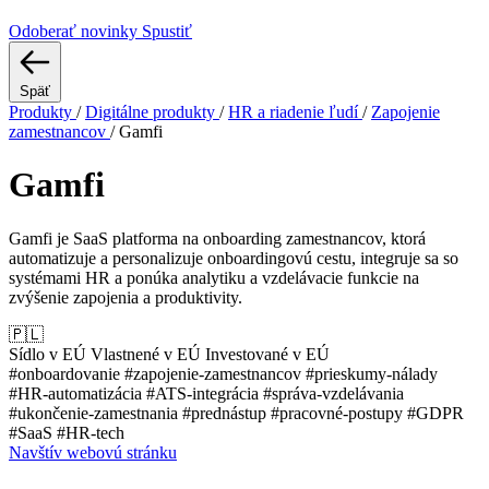
Odoberať novinky
Spustiť
Späť
Produkty
/
Digitálne produkty
/
HR a riadenie ľudí
/
Zapojenie
zamestnancov
/
Gamfi
Gamfi
Gamfi je SaaS platforma na onboarding zamestnancov, ktorá
automatizuje a personalizuje onboardingovú cestu, integruje sa so
systémami HR a ponúka analytiku a vzdelávacie funkcie na
zvýšenie zapojenia a produktivity.
🇵🇱
Sídlo v EÚ
Vlastnené v EÚ
Investované v EÚ
#onboardovanie
#zapojenie-zamestnancov
#prieskumy-nálady
#HR-automatizácia
#ATS-integrácia
#správa-vzdelávania
#ukončenie-zamestnania
#prednástup
#pracovné-postupy
#GDPR
#SaaS
#HR-tech
Navštív webovú stránku