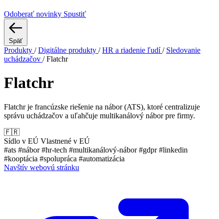
Odoberať novinky
Spustiť
Späť
Produkty
/
Digitálne produkty
/
HR a riadenie ľudí
/
Sledovanie
uchádzačov
/
Flatchr
Flatchr
Flatchr je francúzske riešenie na nábor (ATS), ktoré centralizuje
správu uchádzačov a uľahčuje multikanálový nábor pre firmy.
🇫🇷
Sídlo v EÚ
Vlastnené v EÚ
#ats
#nábor
#hr-tech
#multikanálový-nábor
#gdpr
#linkedin
#kooptácia
#spolupráca
#automatizácia
Navštív webovú stránku