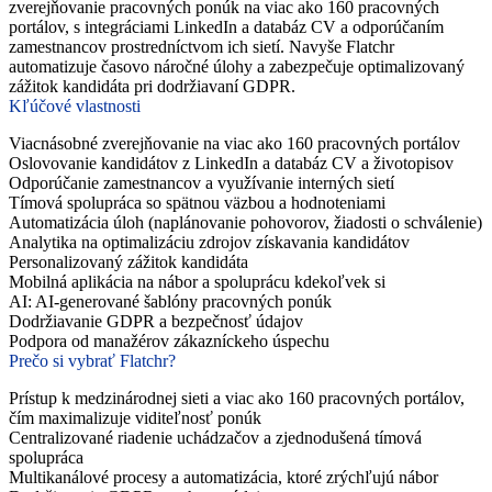
zverejňovanie pracovných ponúk na viac ako 160 pracovných
portálov, s integráciami LinkedIn a databáz CV a odporúčaním
zamestnancov prostredníctvom ich sietí. Navyše Flatchr
automatizuje časovo náročné úlohy a zabezpečuje optimalizovaný
zážitok kandidáta pri dodržiavaní GDPR.
Kľúčové vlastnosti
Viacnásobné zverejňovanie na viac ako 160 pracovných portálov
Oslovovanie kandidátov z LinkedIn a databáz CV a životopisov
Odporúčanie zamestnancov a využívanie interných sietí
Tímová spolupráca so spätnou väzbou a hodnoteniami
Automatizácia úloh (naplánovanie pohovorov, žiadosti o schválenie)
Analytika na optimalizáciu zdrojov získavania kandidátov
Personalizovaný zážitok kandidáta
Mobilná aplikácia na nábor a spoluprácu kdekoľvek si
AI: AI-generované šablóny pracovných ponúk
Dodržiavanie GDPR a bezpečnosť údajov
Podpora od manažérov zákazníckeho úspechu
Prečo si vybrať Flatchr?
Prístup k medzinárodnej sieti a viac ako 160 pracovných portálov,
čím maximalizuje viditeľnosť ponúk
Centralizované riadenie uchádzačov a zjednodušená tímová
spolupráca
Multikanálové procesy a automatizácia, ktoré zrýchľujú nábor