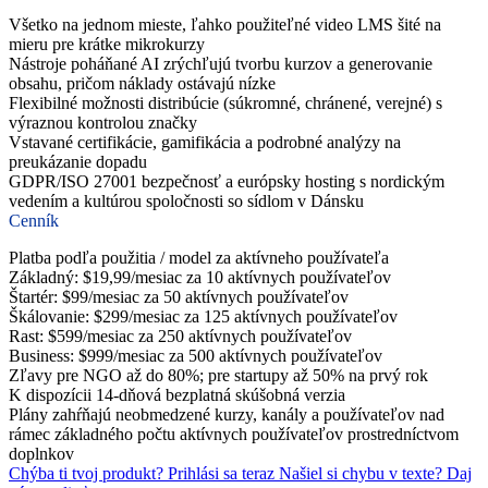
Všetko na jednom mieste, ľahko použiteľné video LMS šité na
mieru pre krátke mikrokurzy
Nástroje poháňané AI zrýchľujú tvorbu kurzov a generovanie
obsahu, pričom náklady ostávajú nízke
Flexibilné možnosti distribúcie (súkromné, chránené, verejné) s
výraznou kontrolou značky
Vstavané certifikácie, gamifikácia a podrobné analýzy na
preukázanie dopadu
GDPR/ISO 27001 bezpečnosť a európsky hosting s nordickým
vedením a kultúrou spoločnosti so sídlom v Dánsku
Cenník
Platba podľa použitia / model za aktívneho používateľa
Základný: $19,99/mesiac za 10 aktívnych používateľov
Štartér: $99/mesiac za 50 aktívnych používateľov
Škálovanie: $299/mesiac za 125 aktívnych používateľov
Rast: $599/mesiac za 250 aktívnych používateľov
Business: $999/mesiac za 500 aktívnych používateľov
Zľavy pre NGO až do 80%; pre startupy až 50% na prvý rok
K dispozícii 14-dňová bezplatná skúšobná verzia
Plány zahŕňajú neobmedzené kurzy, kanály a používateľov nad
rámec základného počtu aktívnych používateľov prostredníctvom
doplnkov
Chýba ti tvoj produkt?
Prihlási sa teraz
Našiel si chybu v texte?
Daj