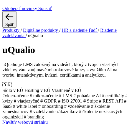
Odoberať novinky
Spustiť
Späť
Produkty
/
Digitálne produkty
/
HR a riadenie ľudí
/
Riadenie
vzdelávania
/
uQualio
uQualio
uQualio je LMS založený na videách, ktorý z tvojich vlastných
videí vytvára zaujímavé mikrokurzové kurzy s využitím AI na
tvorbu, interaktívnymi kvízmi, certifikátmi a analytikou.
🇩🇰
Sídlo v EÚ
Hosting v EÚ
Vlastnené v EÚ
#video-učenie
# mikro-učenie
# LMS
# poháňané AI
# certifikáty
#
kvízy
# viacjazyčné
# GDPR
# ISO 27001
# Stripe
# REST API
#
SaaS
# white-label
# onboarding
# vzdelávanie
# školenie
zamestnancov
# vzdelávanie zákazníkov
# školenie neziskových
organizácií
# branding
Navštív webovú stránku