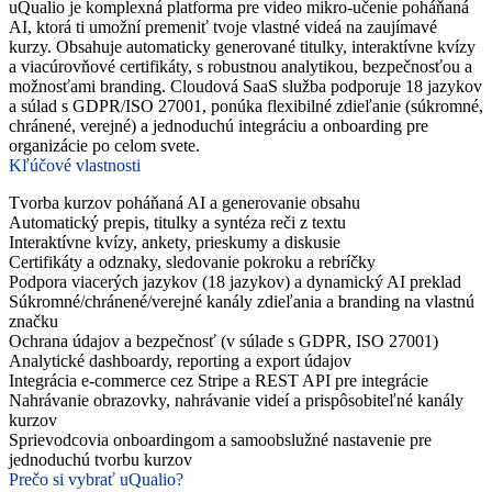
uQualio je komplexná platforma pre video mikro-učenie poháňaná
AI, ktorá ti umožní premeniť tvoje vlastné videá na zaujímavé
kurzy. Obsahuje automaticky generované titulky, interaktívne kvízy
a viacúrovňové certifikáty, s robustnou analytikou, bezpečnosťou a
možnosťami branding. Cloudová SaaS služba podporuje 18 jazykov
a súlad s GDPR/ISO 27001, ponúka flexibilné zdieľanie (súkromné,
chránené, verejné) a jednoduchú integráciu a onboarding pre
organizácie po celom svete.
Kľúčové vlastnosti
Tvorba kurzov poháňaná AI a generovanie obsahu
Automatický prepis, titulky a syntéza reči z textu
Interaktívne kvízy, ankety, prieskumy a diskusie
Certifikáty a odznaky, sledovanie pokroku a rebríčky
Podpora viacerých jazykov (18 jazykov) a dynamický AI preklad
Súkromné/chránené/verejné kanály zdieľania a branding na vlastnú
značku
Ochrana údajov a bezpečnosť (v súlade s GDPR, ISO 27001)
Analytické dashboardy, reporting a export údajov
Integrácia e-commerce cez Stripe a REST API pre integrácie
Nahrávanie obrazovky, nahrávanie videí a prispôsobiteľné kanály
kurzov
Sprievodcovia onboardingom a samoobslužné nastavenie pre
jednoduchú tvorbu kurzov
Prečo si vybrať uQualio?