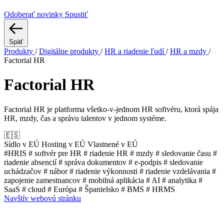
Odoberať novinky
Spustiť
Späť
Produkty
/
Digitálne produkty
/
HR a riadenie ľudí
/
HR a mzdy
/
Factorial HR
Factorial HR
Factorial HR je platforma všetko-v-jednom HR softvéru, ktorá spája
HR, mzdy, čas a správu talentov v jednom systéme.
🇪🇸
Sídlo v EÚ
Hosting v EÚ
Vlastnené v EÚ
#HRIS
# softvér pre HR
# riadenie HR
# mzdy
# sledovanie času
#
riadenie absencií
# správa dokumentov
# e-podpis
# sledovanie
uchádzačov
# nábor
# riadenie výkonnosti
# riadenie vzdelávania
#
zapojenie zamestnancov
# mobilná aplikácia
# AI
# analytika
#
SaaS
# cloud
# Európa
# Španielsko
# BMS
# HRMS
Navštív webovú stránku