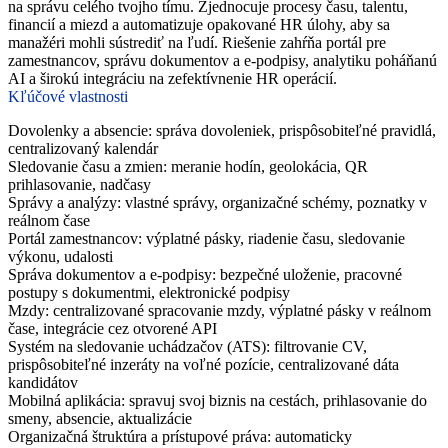
na správu celého tvojho tímu. Zjednocuje procesy času, talentu,
financií a miezd a automatizuje opakované HR úlohy, aby sa
manažéri mohli sústrediť na ľudí. Riešenie zahŕňa portál pre
zamestnancov, správu dokumentov a e-podpisy, analytiku poháňanú
AI a širokú integráciu na zefektívnenie HR operácií.
Kľúčové vlastnosti
Dovolenky a absencie: správa dovoleniek, prispôsobiteľné pravidlá,
centralizovaný kalendár
Sledovanie času a zmien: meranie hodín, geolokácia, QR
prihlasovanie, nadčasy
Správy a analýzy: vlastné správy, organizačné schémy, poznatky v
reálnom čase
Portál zamestnancov: výplatné pásky, riadenie času, sledovanie
výkonu, udalosti
Správa dokumentov a e-podpisy: bezpečné uloženie, pracovné
postupy s dokumentmi, elektronické podpisy
Mzdy: centralizované spracovanie mzdy, výplatné pásky v reálnom
čase, integrácie cez otvorené API
Systém na sledovanie uchádzačov (ATS): filtrovanie CV,
prispôsobiteľné inzeráty na voľné pozície, centralizované dáta
kandidátov
Mobilná aplikácia: spravuj svoj biznis na cestách, prihlasovanie do
smeny, absencie, aktualizácie
Organizačná štruktúra a prístupové práva: automaticky