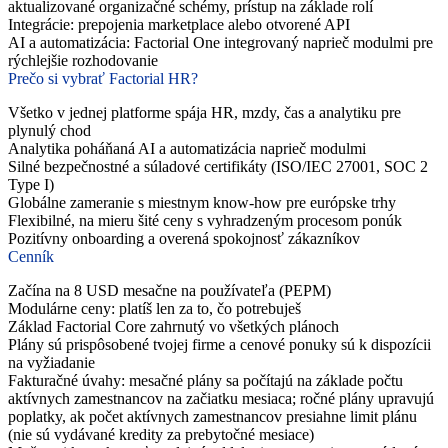
aktualizované organizačné schémy, prístup na základe rolí
Integrácie: prepojenia marketplace alebo otvorené API
AI a automatizácia: Factorial One integrovaný naprieč modulmi pre
rýchlejšie rozhodovanie
Prečo si vybrať Factorial HR?
Všetko v jednej platforme spája HR, mzdy, čas a analytiku pre
plynulý chod
Analytika poháňaná AI a automatizácia naprieč modulmi
Silné bezpečnostné a súladové certifikáty (ISO/IEC 27001, SOC 2
Type I)
Globálne zameranie s miestnym know-how pre európske trhy
Flexibilné, na mieru šité ceny s vyhradzeným procesom ponúk
Pozitívny onboarding a overená spokojnosť zákazníkov
Cenník
Začína na 8 USD mesačne na používateľa (PEPM)
Modulárne ceny: platíš len za to, čo potrebuješ
Základ Factorial Core zahrnutý vo všetkých plánoch
Plány sú prispôsobené tvojej firme a cenové ponuky sú k dispozícii
na vyžiadanie
Fakturačné úvahy: mesačné plány sa počítajú na základe počtu
aktívnych zamestnancov na začiatku mesiaca; ročné plány upravujú
poplatky, ak počet aktívnych zamestnancov presiahne limit plánu
(nie sú vydávané kredity za prebytočné mesiace)