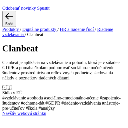
Odoberať novinky
Spustiť
Späť
Produkty
/
Digitálne produkty
/
HR a riadenie ľudí
/
Riadenie
vzdelávania
/
Clanbeat
Clanbeat
Clanbeat je aplikácia na vzdelávanie a pohodu, ktorá je v súlade s
GDPR a pomáha školám podporovať sociálno-emočné učenie
študentov prostredníctvom reflexívnych podnetov, sledovania
nálady a poznatkov riadených dátami.
🇫🇮
Sídlo v EÚ
#vzdelávanie
#pohoda
#sociálno-emocionálne-učenie
#zapojenie-
študentov
#ochrana-dát
#GDPR
#riadenie-vzdelávania
#nástroje-
pre-učiteľov
#škola
#analýzy
Navštív webovú stránku