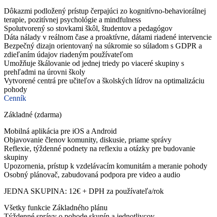
Dôkazmi podložený prístup čerpajúci zo kognitívno-behaviorálnej
terapie, pozitívnej psychológie a mindfulness
Spolutvorený so stovkami škôl, študentov a pedagógov
Dáta nálady v reálnom čase a proaktívne, dátami riadené intervencie
Bezpečný dizajn orientovaný na súkromie so súladom s GDPR a
zdieľaním údajov riadeným používateľom
Umožňuje škálovanie od jednej triedy po viaceré skupiny s
prehľadmi na úrovni školy
Vytvorené centrá pre učiteľov a školských lídrov na optimalizáciu
pohody
Cenník
Základné (zdarma)
Mobilná aplikácia pre iOS a Android
Objavovanie členov komunity, diskusie, priame správy
Reflexie, týždenné podnety na reflexiu a otázky pre budovanie
skupiny
Upozornenia, prístup k vzdelávacím komunitám a meranie pohody
Osobný plánovač, zabudovaná podpora pre video a audio
JEDNA SKUPINA: 12€ + DPH za používateľa/rok
Všetky funkcie Základného plánu
Týždenné správy o pohode skupín a jednotlivcov