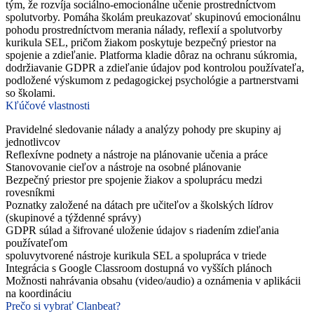
tým, že rozvíja sociálno-emocionálne učenie prostredníctvom
spolutvorby. Pomáha školám preukazovať skupinovú emocionálnu
pohodu prostredníctvom merania nálady, reflexií a spolutvorby
kurikula SEL, pričom žiakom poskytuje bezpečný priestor na
spojenie a zdieľanie. Platforma kladie dôraz na ochranu súkromia,
dodržiavanie GDPR a zdieľanie údajov pod kontrolou používateľa,
podložené výskumom z pedagogickej psychológie a partnerstvami
so školami.
Kľúčové vlastnosti
Pravidelné sledovanie nálady a analýzy pohody pre skupiny aj
jednotlivcov
Reflexívne podnety a nástroje na plánovanie učenia a práce
Stanovovanie cieľov a nástroje na osobné plánovanie
Bezpečný priestor pre spojenie žiakov a spoluprácu medzi
rovesníkmi
Poznatky založené na dátach pre učiteľov a školských lídrov
(skupinové a týždenné správy)
GDPR súlad a šifrované uloženie údajov s riadením zdieľania
používateľom
spoluvytvorené nástroje kurikula SEL a spolupráca v triede
Integrácia s Google Classroom dostupná vo vyšších plánoch
Možnosti nahrávania obsahu (video/audio) a oznámenia v aplikácii
na koordináciu
Prečo si vybrať Clanbeat?