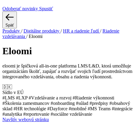
Odoberať novinky
Spustiť
Späť
Produkty
/
Digitálne produkty
/
HR a riadenie ľudí
/
Riadenie
vzdelávania
/
Eloomi
Eloomi
eloomi je špičková all-in-one platforma LMS/L&D, ktorá umožňuje
organizáciám školiť, zapájať a rozvíjať svojich ľudí prostredníctvom
integrovaného vzdelávania, obsahu a riadenia výkonnosti.
🇩🇰
Sídlo v EÚ
#LMS
#LXP
#Vzdelávanie a rozvoj
#Riadenie výkonnosti
#Školenia zamestnancov
#onboarding
#súlad
#predpisy
#obsahový
sklad
#HR technológie
#Dayforce
#mobilné
#MS Teams
#integrácie
#analytika
#reportovanie
#sociálne vzdelávanie
Navštív webovú stránku