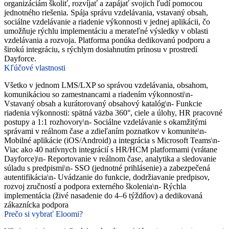
organizáciám školiť, rozvíjať a zapájať svojich ľudí pomocou
jednotného riešenia. Spája správu vzdelávania, vstavaný obsah,
sociálne vzdelávanie a riadenie výkonnosti v jednej aplikácii, čo
umožňuje rýchlu implementáciu a merateľné výsledky v oblasti
vzdelávania a rozvoja. Platforma ponúka dedikovanú podporu a
širokú integráciu, s rýchlym dosiahnutím prínosu v prostredí
Dayforce.
Kľúčové vlastnosti
Všetko v jednom LMS/LXP so správou vzdelávania, obsahom,
komunikáciou so zamestnancami a riadením výkonnosti\n-
Vstavaný obsah a kurátorovaný obsahový katalóg\n- Funkcie
riadenia výkonnosti: spätná väzba 360°, ciele a úlohy, HR pracovné
postupy a 1:1 rozhovory\n- Sociálne vzdelávanie s okamžitými
správami v reálnom čase a zdieľaním poznatkov v komunite\n-
Mobilné aplikácie (iOS/Android) a integrácia s Microsoft Teams\n-
Viac ako 40 natívnych integrácií s HR/HCM platformami (vrátane
Dayforce)\n- Reportovanie v reálnom čase, analytika a sledovanie
súladu s predpismi\n- SSO (jednotné prihlásenie) a zabezpečená
autentifikácia\n- Uvádzanie do funkcie, dodržiavanie predpisov,
rozvoj zručností a podpora externého školenia\n- Rýchla
implementácia (živé nasadenie do 4–6 týždňov) a dedikovaná
zákaznícka podpora
Prečo si vybrať Eloomi?