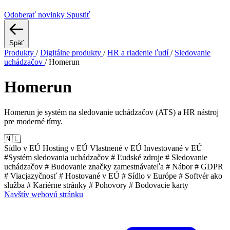
Odoberať novinky
Spustiť
Späť
Produkty
/
Digitálne produkty
/
HR a riadenie ľudí
/
Sledovanie
uchádzačov
/
Homerun
Homerun
Homerun je systém na sledovanie uchádzačov (ATS) a HR nástroj
pre moderné tímy.
🇳🇱
Sídlo v EÚ
Hosting v EÚ
Vlastnené v EÚ
Investované v EÚ
#Systém sledovania uchádzačov
# Ľudské zdroje
# Sledovanie
uchádzačov
# Budovanie značky zamestnávateľa
# Nábor
# GDPR
# Viacjazyčnosť
# Hostované v EÚ
# Sídlo v Európe
# Softvér ako
služba
# Kariérne stránky
# Pohovory
# Bodovacie karty
Navštív webovú stránku