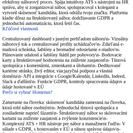
efektívny náborový proces. Spája intuitívny ATS s nástrojmi na HR
správu, aby si zorganizoval nábor, spolupracoval s kolegami a
vytvoril skúsenosť kandidáta, ktorá odráža tvoju značku. Platforma
kladie dôraz na štruktúrovaný nábor, dodržiavanie GDPR a
jednoduchú automatizáciu, ktorá šetrí čas.
Kľúčové vlastnosti
Centralizovaný dashboard s jasným prehľadom náboru\n- Vizuálny
náborový tok a centralizované profily uchádzačov\n- Zdieľaná e-
mailová schránka, šablóny a hromadné odosielanie e-mailov\n-
Plánovanie udalostí a šablóny štádií pre pohovory\n- Bodovacie
karty a štruktúrované hodnotenia na zníženie zaujatostí\n- Tímová
spolupráca s komentármi, zmienkami a úlohami\n- Dedikované
kariérne stránky, živý editor, viacjazyčná podpora a vlastná
doména\n- API a integrácie s Google/Kalendár, LinkedIn, Indeed,
Slack a ďalšími\n- Funkcie GDPR, kontroly spracovania údajov a
údaje hostované v EÚ
Prečo si vybrať Homerun?
Zameranie na človeka: skúsenosť kandidáta zameraná na človeka,
ktorá robí nábor osobným\n- Jednoduchá tímová spolupráca a
zosúladenie naprieč fázami\n- Štruktúrovaný nábor so skórovacími
kartami na zníženie zaujatosti a zvýšenie konzistencie\n-
Komplexný ATS + HR nástroje pre nábor a manažment ľudí\n- V
súlade s GDPR, s hostovaním v EÚ a silnou správou údajov\n-