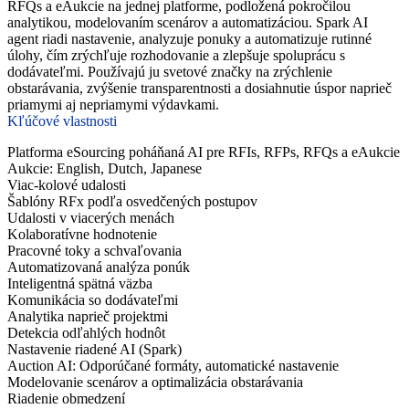
RFQs a eAukcie na jednej platforme, podložená pokročilou
analytikou, modelovaním scenárov a automatizáciou. Spark AI
agent riadi nastavenie, analyzuje ponuky a automatizuje rutinné
úlohy, čím zrýchľuje rozhodovanie a zlepšuje spoluprácu s
dodávateľmi. Používajú ju svetové značky na zrýchlenie
obstarávania, zvýšenie transparentnosti a dosiahnutie úspor naprieč
priamymi aj nepriamymi výdavkami.
Kľúčové vlastnosti
Platforma eSourcing poháňaná AI pre RFIs, RFPs, RFQs a eAukcie
Aukcie: English, Dutch, Japanese
Viac-kolové udalosti
Šablóny RFx podľa osvedčených postupov
Udalosti v viacerých menách
Kolaboratívne hodnotenie
Pracovné toky a schvaľovania
Automatizovaná analýza ponúk
Inteligentná spätná väzba
Komunikácia so dodávateľmi
Analytika naprieč projektmi
Detekcia odľahlých hodnôt
Nastavenie riadené AI (Spark)
Auction AI: Odporúčané formáty, automatické nastavenie
Modelovanie scenárov a optimalizácia obstarávania
Riadenie obmedzení