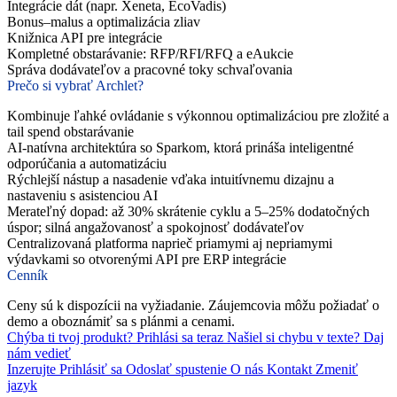
Integrácie dát (napr. Xeneta, EcoVadis)
Bonus–malus a optimalizácia zliav
Knižnica API pre integrácie
Kompletné obstarávanie: RFP/RFI/RFQ a eAukcie
Správa dodávateľov a pracovné toky schvaľovania
Prečo si vybrať Archlet?
Kombinuje ľahké ovládanie s výkonnou optimalizáciou pre zložité a
tail spend obstarávanie
AI-natívna architektúra so Sparkom, ktorá prináša inteligentné
odporúčania a automatizáciu
Rýchlejší nástup a nasadenie vďaka intuitívnemu dizajnu a
nastaveniu s asistenciou AI
Merateľný dopad: až 30% skrátenie cyklu a 5–25% dodatočných
úspor; silná angažovanosť a spokojnosť dodávateľov
Centralizovaná platforma naprieč priamymi aj nepriamymi
výdavkami so otvorenými API pre ERP integrácie
Cenník
Ceny sú k dispozícii na vyžiadanie. Záujemcovia môžu požiadať o
demo a oboznámiť sa s plánmi a cenami.
Chýba ti tvoj produkt?
Prihlási sa teraz
Našiel si chybu v texte?
Daj
nám vedieť
Inzerujte
Prihlásiť sa
Odoslať spustenie
O nás
Kontakt
Zmeniť
jazyk