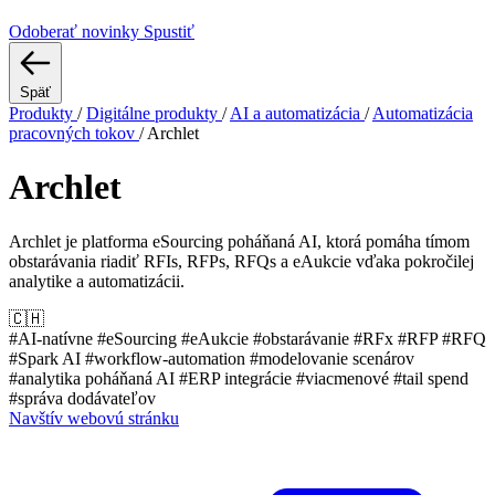
Odoberať novinky
Spustiť
Späť
Produkty
/
Digitálne produkty
/
AI a automatizácia
/
Automatizácia
pracovných tokov
/
Archlet
Archlet
Archlet je platforma eSourcing poháňaná AI, ktorá pomáha tímom
obstarávania riadiť RFIs, RFPs, RFQs a eAukcie vďaka pokročilej
analytike a automatizácii.
🇨🇭
#AI-natívne
#eSourcing
#eAukcie
#obstarávanie
#RFx
#RFP
#RFQ
#Spark AI
#workflow-automation
#modelovanie scenárov
#analytika poháňaná AI
#ERP integrácie
#viacmenové
#tail spend
#správa dodávateľov
Navštív webovú stránku