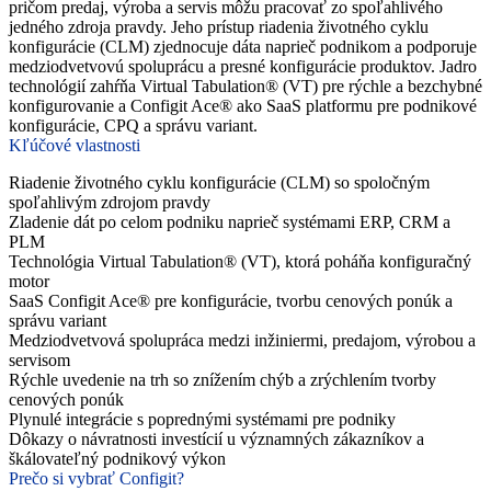
pričom predaj, výroba a servis môžu pracovať zo spoľahlivého
jedného zdroja pravdy. Jeho prístup riadenia životného cyklu
konfigurácie (CLM) zjednocuje dáta naprieč podnikom a podporuje
medziodvetvovú spoluprácu a presné konfigurácie produktov. Jadro
technológií zahŕňa Virtual Tabulation® (VT) pre rýchle a bezchybné
konfigurovanie a Configit Ace® ako SaaS platformu pre podnikové
konfigurácie, CPQ a správu variant.
Kľúčové vlastnosti
Riadenie životného cyklu konfigurácie (CLM) so spoločným
spoľahlivým zdrojom pravdy
Zladenie dát po celom podniku naprieč systémami ERP, CRM a
PLM
Technológia Virtual Tabulation® (VT), ktorá poháňa konfiguračný
motor
SaaS Configit Ace® pre konfigurácie, tvorbu cenových ponúk a
správu variant
Medziodvetvová spolupráca medzi inžiniermi, predajom, výrobou a
servisom
Rýchle uvedenie na trh so znížením chýb a zrýchlením tvorby
cenových ponúk
Plynulé integrácie s poprednými systémami pre podniky
Dôkazy o návratnosti investícií u významných zákazníkov a
škálovateľný podnikový výkon
Prečo si vybrať Configit?