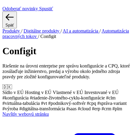
Odoberať novinky
Spustiť
Späť
Produkty
/
Digitálne produkty
/
AI a automatizácia
/
Automatizácia
pracovných tokov
/
Configit
Configit
Riešenie na úrovni enterprise pre správu konfigurácie a CPQ, ktoré
zosúlaďuje inžinierstvo, predaj a výrobu okolo jedného zdroja
pravdy pre zložité konfigurovateľné produkty.
🇩🇰
Sídlo v EÚ
Hosting v EÚ
Vlastnené v EÚ
Investované v EÚ
#konfigurácia
#riadenie-životného-cyklu-konfigurácie
#clm
#virtuálna-tabulácia
#vt
#podnikový-softvér
#cpq
#správa-variant
#výroba
#digitálna-transformácia
#saas
#cloud
#erp
#crm
#plm
Navštív webovú stránku