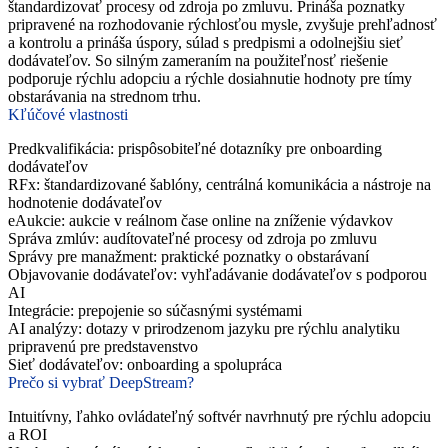
štandardizovať procesy od zdroja po zmluvu. Prináša poznatky
pripravené na rozhodovanie rýchlosťou mysle, zvyšuje prehľadnosť
a kontrolu a prináša úspory, súlad s predpismi a odolnejšiu sieť
dodávateľov. So silným zameraním na použiteľnosť riešenie
podporuje rýchlu adopciu a rýchle dosiahnutie hodnoty pre tímy
obstarávania na strednom trhu.
Kľúčové vlastnosti
Predkvalifikácia: prispôsobiteľné dotazníky pre onboarding
dodávateľov
RFx: štandardizované šablóny, centrálná komunikácia a nástroje na
hodnotenie dodávateľov
eAukcie: aukcie v reálnom čase online na zníženie výdavkov
Správa zmlúv: audítovateľné procesy od zdroja po zmluvu
Správy pre manažment: praktické poznatky o obstarávaní
Objavovanie dodávateľov: vyhľadávanie dodávateľov s podporou
AI
Integrácie: prepojenie so súčasnými systémami
AI analýzy: dotazy v prirodzenom jazyku pre rýchlu analytiku
pripravenú pre predstavenstvo
Sieť dodávateľov: onboarding a spolupráca
Prečo si vybrať DeepStream?
Intuitívny, ľahko ovládateľný softvér navrhnutý pre rýchlu adopciu
a ROI