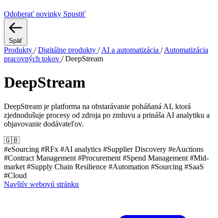
Odoberať novinky
Spustiť
Späť
Produkty
/
Digitálne produkty
/
AI a automatizácia
/
Automatizácia
pracovných tokov
/
DeepStream
DeepStream
DeepStream je platforma na obstarávanie poháňaná AI, ktorá
zjednodušuje procesy od zdroja po zmluvu a prináša AI analytiku a
objavovanie dodávateľov.
🇬🇧
#eSourcing
#RFx
#AI analytics
#Supplier Discovery
#eAuctions
#Contract Management
#Procurement
#Spend Management
#Mid-
market
#Supply Chain Resilience
#Automation
#Sourcing
#SaaS
#Cloud
Navštív webovú stránku