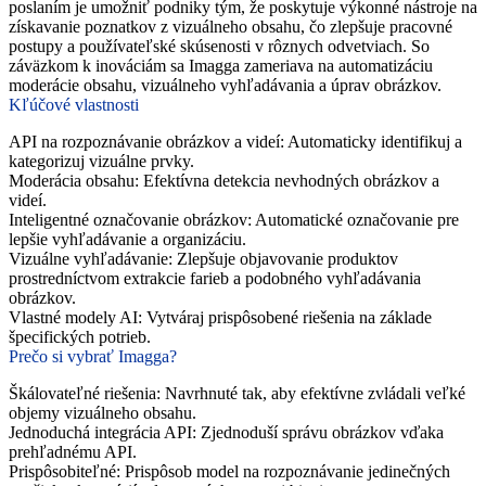
poslaním je umožniť podniky tým, že poskytuje výkonné nástroje na
získavanie poznatkov z vizuálneho obsahu, čo zlepšuje pracovné
postupy a používateľské skúsenosti v rôznych odvetviach. So
záväzkom k inováciám sa Imagga zameriava na automatizáciu
moderácie obsahu, vizuálneho vyhľadávania a úprav obrázkov.
Kľúčové vlastnosti
API na rozpoznávanie obrázkov a videí
: Automaticky identifikuj a
kategorizuj vizuálne prvky.
Moderácia obsahu
: Efektívna detekcia nevhodných obrázkov a
videí.
Inteligentné označovanie obrázkov
: Automatické označovanie pre
lepšie vyhľadávanie a organizáciu.
Vizuálne vyhľadávanie
: Zlepšuje objavovanie produktov
prostredníctvom extrakcie farieb a podobného vyhľadávania
obrázkov.
Vlastné modely AI
: Vytváraj prispôsobené riešenia na základe
špecifických potrieb.
Prečo si vybrať Imagga?
Škálovateľné riešenia
: Navrhnuté tak, aby efektívne zvládali veľké
objemy vizuálneho obsahu.
Jednoduchá integrácia API
: Zjednoduší správu obrázkov vďaka
prehľadnému API.
Prispôsobiteľné
: Prispôsob model na rozpoznávanie jedinečných