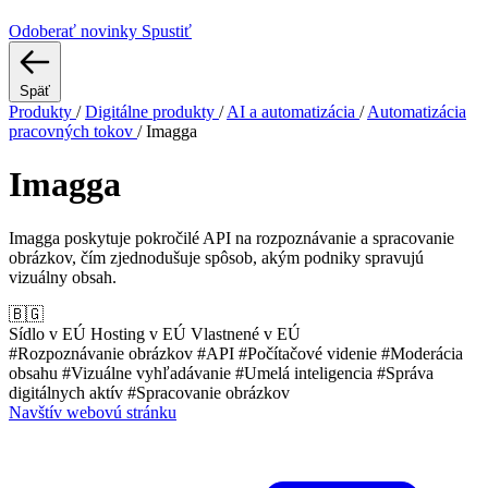
Odoberať novinky
Spustiť
Späť
Produkty
/
Digitálne produkty
/
AI a automatizácia
/
Automatizácia
pracovných tokov
/
Imagga
Imagga
Imagga poskytuje pokročilé API na rozpoznávanie a spracovanie
obrázkov, čím zjednodušuje spôsob, akým podniky spravujú
vizuálny obsah.
🇧🇬
Sídlo v EÚ
Hosting v EÚ
Vlastnené v EÚ
#Rozpoznávanie obrázkov
#API
#Počítačové videnie
#Moderácia
obsahu
#Vizuálne vyhľadávanie
#Umelá inteligencia
#Správa
digitálnych aktív
#Spracovanie obrázkov
Navštív webovú stránku