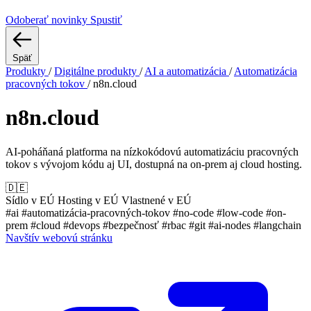
Odoberať novinky
Spustiť
Späť
Produkty
/
Digitálne produkty
/
AI a automatizácia
/
Automatizácia
pracovných tokov
/
n8n.cloud
n8n.cloud
AI-poháňaná platforma na nízkokódovú automatizáciu pracovných
tokov s vývojom kódu aj UI, dostupná na on-prem aj cloud hosting.
🇩🇪
Sídlo v EÚ
Hosting v EÚ
Vlastnené v EÚ
#ai
#automatizácia-pracovných-tokov
#no-code
#low-code
#on-
prem
#cloud
#devops
#bezpečnosť
#rbac
#git
#ai-nodes
#langchain
Navštív webovú stránku