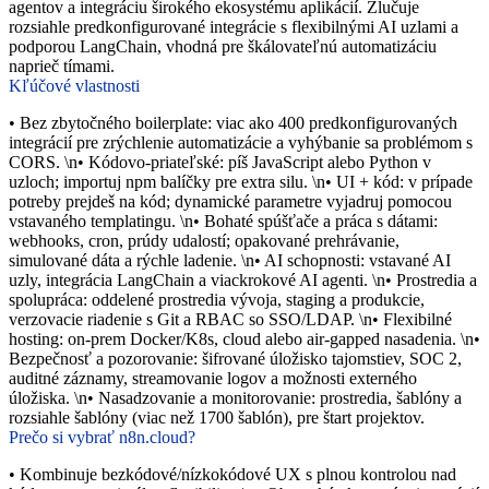
agentov a integráciu širokého ekosystému aplikácií. Zlučuje
rozsiahle predkonfigurované integrácie s flexibilnými AI uzlami a
podporou LangChain, vhodná pre škálovateľnú automatizáciu
naprieč tímami.
Kľúčové vlastnosti
• Bez zbytočného boilerplate: viac ako 400 predkonfigurovaných
integrácií pre zrýchlenie automatizácie a vyhýbanie sa problémom s
CORS. \n• Kódovo-priateľské: píš JavaScript alebo Python v
uzloch; importuj npm balíčky pre extra silu. \n• UI + kód: v prípade
potreby prejdeš na kód; dynamické parametre vyjadruj pomocou
vstavaného templatingu. \n• Bohaté spúšťače a práca s dátami:
webhooks, cron, prúdy udalostí; opakované prehrávanie,
simulované dáta a rýchle ladenie. \n• AI schopnosti: vstavané AI
uzly, integrácia LangChain a viackrokové AI agenti. \n• Prostredia a
spolupráca: oddelené prostredia vývoja, staging a produkcie,
verzovacie riadenie s Git a RBAC so SSO/LDAP. \n• Flexibilné
hosting: on-prem Docker/K8s, cloud alebo air-gapped nasadenia. \n•
Bezpečnosť a pozorovanie: šifrované úložisko tajomstiev, SOC 2,
auditné záznamy, streamovanie logov a možnosti externého
úložiska. \n• Nasadzovanie a monitorovanie: prostredia, šablóny a
rozsiahle šablóny (viac než 1700 šablón), pre štart projektov.
Prečo si vybrať n8n.cloud?
• Kombinuje bezkódové/nízkokódové UX s plnou kontrolou nad