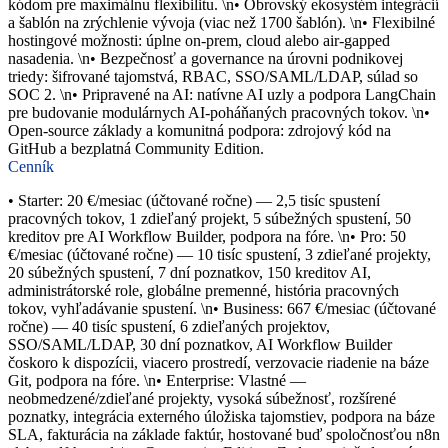
kódom pre maximálnu flexibilitu. \n• Obrovský ekosystém integrácií
a šablón na zrýchlenie vývoja (viac než 1700 šablón). \n• Flexibilné
hostingové možnosti: úplne on-prem, cloud alebo air-gapped
nasadenia. \n• Bezpečnosť a governance na úrovni podnikovej
triedy: šifrované tajomstvá, RBAC, SSO/SAML/LDAP, súlad so
SOC 2. \n• Pripravené na AI: natívne AI uzly a podpora LangChain
pre budovanie modulárnych AI-poháňaných pracovných tokov. \n•
Open-source základy a komunitná podpora: zdrojový kód na
GitHub a bezplatná Community Edition.
Cenník
• Starter: 20 €/mesiac (účtované ročne) — 2,5 tisíc spustení
pracovných tokov, 1 zdieľaný projekt, 5 súbežných spustení, 50
kreditov pre AI Workflow Builder, podpora na fóre. \n• Pro: 50
€/mesiac (účtované ročne) — 10 tisíc spustení, 3 zdieľané projekty,
20 súbežných spustení, 7 dní poznatkov, 150 kreditov AI,
administrátorské role, globálne premenné, história pracovných
tokov, vyhľadávanie spustení. \n• Business: 667 €/mesiac (účtované
ročne) — 40 tisíc spustení, 6 zdieľaných projektov,
SSO/SAML/LDAP, 30 dní poznatkov, AI Workflow Builder
čoskoro k dispozícii, viacero prostredí, verzovacie riadenie na báze
Git, podpora na fóre. \n• Enterprise: Vlastné —
neobmedzené/zdieľané projekty, vysoká súbežnosť, rozšírené
poznatky, integrácia externého úložiska tajomstiev, podpora na báze
SLA, fakturácia na základe faktúr, hostované buď spoločnosťou n8n