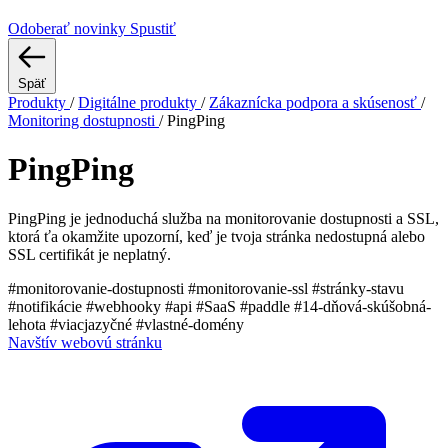
Odoberať novinky
Spustiť
Späť
Produkty
/
Digitálne produkty
/
Zákaznícka podpora a skúsenosť
/
Monitoring dostupnosti
/
PingPing
PingPing
PingPing je jednoduchá služba na monitorovanie dostupnosti a SSL,
ktorá ťa okamžite upozorní, keď je tvoja stránka nedostupná alebo
SSL certifikát je neplatný.
#monitorovanie-dostupnosti
#monitorovanie-ssl
#stránky-stavu
#notifikácie
#webhooky
#api
#SaaS
#paddle
#14-dňová-skúšobná-
lehota
#viacjazyčné
#vlastné-domény
Navštív webovú stránku