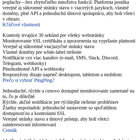
poplachy—bez zbytočného množstva funkcií. Platforma ponúka
verejné aj súkromné stránky stavu v viacerých jazykoch, vlastné
domény, plné API a jednoduchú tímovú spoluprácu, aby boli všetci
v obraze.
Kľúčové vlastnosti
Kontroly trvajúce 30 sekúnd pre všetky webstránky
Monitorovanie SSL certifikátu a upozornenia na vypršanie platnosti
Verejné aj súkromné viacjazyčné stránky stavu
Vlastné domény pre white-label riešenie
Notifikácie cez viac kanálov (e-mail, SMS, Slack, Discord,
Telegram, webhooky)
Plnohodnotné API a webhooky
Responzívny dizajn naprieč desktopom, tabletom a mobilom
Prečo si vybrať PingPing?
Jednoduché, rýchle a cenovo dostupné monitorovanie zamerané na
to, čo je dôležité
Rýchle, akčné notifikácie pre rýchlejšie riešenie problémov
Žiadny neporiadok: jednoduché nastavenie so spoľahlitou
dostupnosťou a kontrolami SSL
Verejné stránky stavu a tímový prístup, aby boli všetci
zainteresovaní informovaní
Cenník