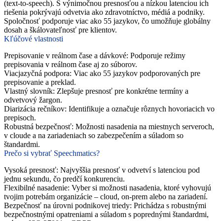
(text-to-speech). S výnimočnou presnosťou a nízkou latenciou ich
riešenia pokrývajú odvetvia ako zdravotníctvo, médiá a podniky.
Spoločnosť podporuje viac ako 55 jazykov, čo umožňuje globálny
dosah a škálovateľnosť pre klientov.
Kľúčové vlastnosti
Prepisovanie v reálnom čase a dávkové
: Podporuje režimy
prepisovania v reálnom čase aj zo súborov.
Viacjazyčná podpora
: Viac ako 55 jazykov podporovaných pre
prepisovanie a preklad.
Vlastný slovník
: Zlepšuje presnosť pre konkrétne termíny a
odvetvový žargon.
Diarizácia rečníkov
: Identifikuje a označuje rôznych hovoriacich vo
prepisoch.
Robustná bezpečnosť
: Možnosti nasadenia na miestnych serveroch,
v cloude a na zariadeniach so zabezpečením a súladom so
štandardmi.
Prečo si vybrať Speechmatics?
Vysoká presnosť
: Najvyššia presnosť v odvetví s latenciou pod
jednu sekundu, čo predčí konkurenciu.
Flexibilné nasadenie
: Vyber si možnosti nasadenia, ktoré vyhovujú
tvojim potrebám organizácie – cloud, on-prem alebo na zariadení.
Bezpečnosť na úrovni podnikovej triedy
: Prichádza s robustnými
bezpečnostnými opatreniami a súladom s poprednými štandardmi,