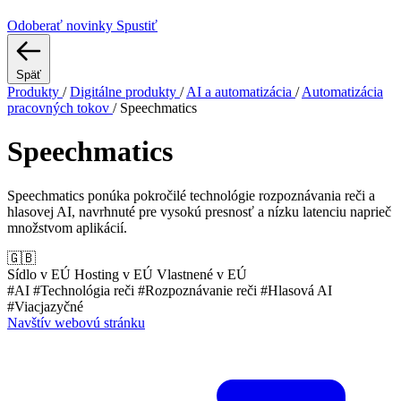
Odoberať novinky
Spustiť
Späť
Produkty
/
Digitálne produkty
/
AI a automatizácia
/
Automatizácia
pracovných tokov
/
Speechmatics
Speechmatics
Speechmatics ponúka pokročilé technológie rozpoznávania reči a
hlasovej AI, navrhnuté pre vysokú presnosť a nízku latenciu naprieč
množstvom aplikácií.
🇬🇧
Sídlo v EÚ
Hosting v EÚ
Vlastnené v EÚ
#AI
#Technológia reči
#Rozpoznávanie reči
#Hlasová AI
#Viacjazyčné
Navštív webovú stránku