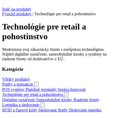
Späť na produkty
Fyzické produkty
/
Technológie pre retail a pohostinstvo
Technológie pre retail a
pohostinstvo
Modernizuj svoj zákaznícky biznis s európskou technológiou.
Nájdeš digitálne označenie, samoobslužné kiosky a systémy na
riadenie fronty od dodávateľov z EÚ.
Kategórie
Všetky produkty
Platby a transakcie
POS systémy
Platobné terminály
Správa hotovosti
Technológie pre retail a pohostinstvo
Digitálne označenie
Samoobslužné kiosky
Riadenie fronty
Logistika a sledovanie
RFID a čiarové kódy
Sledovanie flotily
Sledovanie majetku