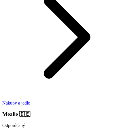
Nákupy a jedlo
Mealie
🇩🇪
Odporúčaný