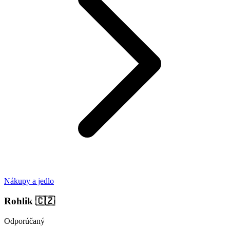
Nákupy a jedlo
Rohlik
🇨🇿
Odporúčaný