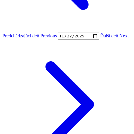
Predchádzajúci deň
Previous
Ďalší deň
Next