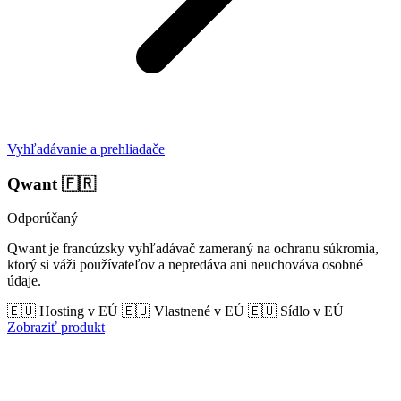
Vyhľadávanie a prehliadače
Qwant
🇫🇷
Odporúčaný
Qwant je francúzsky vyhľadávač zameraný na ochranu súkromia,
ktorý si váži používateľov a nepredáva ani neuchováva osobné
údaje.
🇪🇺 Hosting v EÚ
🇪🇺 Vlastnené v EÚ
🇪🇺 Sídlo v EÚ
Zobraziť produkt