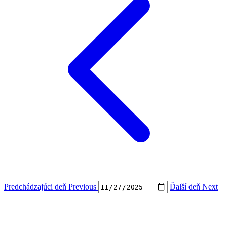
Predchádzajúci deň
Previous
Ďalší deň
Next