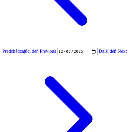
Predchádzajúci deň
Previous
Ďalší deň
Next