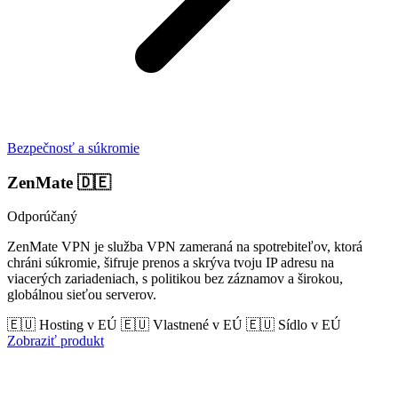
Bezpečnosť a súkromie
ZenMate
🇩🇪
Odporúčaný
ZenMate VPN je služba VPN zameraná na spotrebiteľov, ktorá
chráni súkromie, šifruje prenos a skrýva tvoju IP adresu na
viacerých zariadeniach, s politikou bez záznamov a širokou,
globálnou sieťou serverov.
🇪🇺 Hosting v EÚ
🇪🇺 Vlastnené v EÚ
🇪🇺 Sídlo v EÚ
Zobraziť produkt