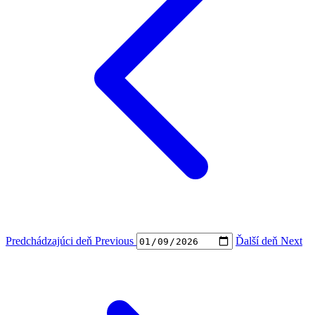
Predchádzajúci deň
Previous
Ďalší deň
Next