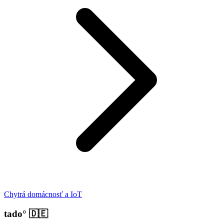
Chytrá domácnosť a IoT
tado°
🇩🇪