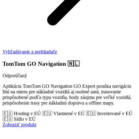
Vyhľadávanie a prehliadače
TomTom GO Navigation
🇳🇱
Odporúčaný
Aplikácia TomTom GO Navigation GO Expert ponúka navigáciu
šitú na mieru pre nákladné vozidlá aj osobné autá, trasovanie
prispôsobené podľa typu vozidla, body záujmu pre veľké vozidlá,
prispôsobenie trasy pre nákladnú dopravu a offline mapy.
🇪🇺 Hosting v EÚ
🇪🇺 Vlastnené v EÚ
🇪🇺 Investované v EÚ
🇪🇺 Sídlo v EÚ
Zobraziť produkt