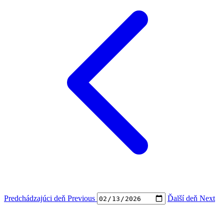
Predchádzajúci deň
Previous
Ďalší deň
Next