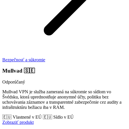
Bezpečnosť a súkromie
Mullvad
🇸🇪
Odporúčaný
Mullvad VPN je služba zameraná na súkromie so sídlom vo
Švédsku, ktorá uprednostňuje anonymné účty, politiku bez
uchovávania záznamov a transparentné zabezpečenie cez audity a
infraštruktúru bežiacu iba v RAM.
🇪🇺 Vlastnené v EÚ
🇪🇺 Sídlo v EÚ
Zobraziť produkt