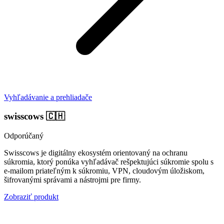
Vyhľadávanie a prehliadače
swisscows
🇨🇭
Odporúčaný
Swisscows je digitálny ekosystém orientovaný na ochranu
súkromia, ktorý ponúka vyhľadávač rešpektujúci súkromie spolu s
e‑mailom priateľným k súkromiu, VPN, cloudovým úložiskom,
šifrovanými správami a nástrojmi pre firmy.
Zobraziť produkt