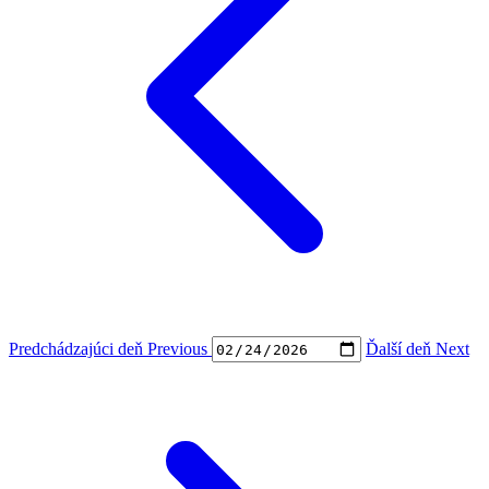
Predchádzajúci deň
Previous
Ďalší deň
Next