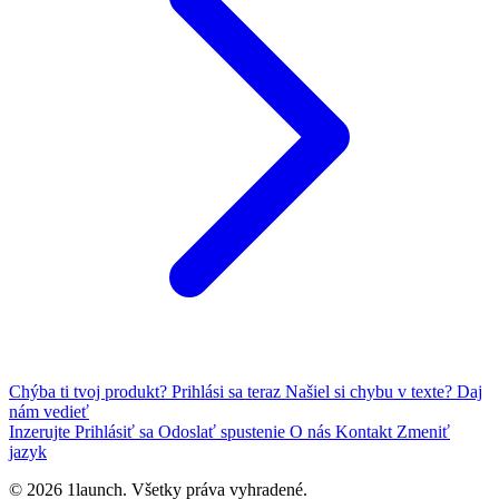
Chýba ti tvoj produkt?
Prihlási sa teraz
Našiel si chybu v texte?
Daj
nám vedieť
Inzerujte
Prihlásiť sa
Odoslať spustenie
O nás
Kontakt
Zmeniť
jazyk
© 2026 1launch. Všetky práva vyhradené.