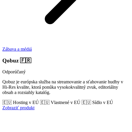
Zábava a médiá
Qobuz
🇫🇷
Odporúčaný
Qobuz je európska služba na streamovanie a sťahovanie hudby v
Hi-Res kvalite, ktorá ponúka vysokokvalitný zvuk, editoriálny
obsah a rozsiahly katalóg.
🇪🇺 Hosting v EÚ
🇪🇺 Vlastnené v EÚ
🇪🇺 Sídlo v EÚ
Zobraziť produkt