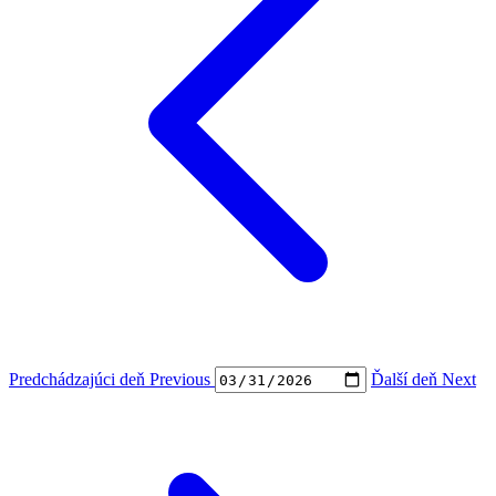
Predchádzajúci deň
Previous
Ďalší deň
Next