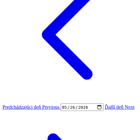
Predchádzajúci deň
Previous
Ďalší deň
Next