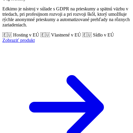
Edkimo je nástroj v súlade s GDPR na prieskumy a spätnú väzbu v
triedach, pri profesijnom rozvoji a pri rozvoji škôl, ktorý umožňuje
rýchle anonymné prieskumy a automatizované prehľady na rôznych
zariadeniach.
🇪🇺 Hosting v EÚ
🇪🇺 Vlastnené v EÚ
🇪🇺 Sídlo v EÚ
Zobraziť produkt