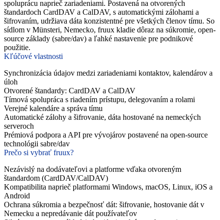
spoluprácu naprieč zariadeniami. Postavená na otvorených
štandardoch CardDAV a CalDAV, s automatickými zálohami a
šifrovaním, udržiava dáta konzistentné pre všetkých členov tímu. So
sídlom v Münsteri, Nemecko, fruux kladie dôraz na súkromie, open-
source základy (sabre/dav) a ľahké nastavenie pre podnikové
použitie.
Kľúčové vlastnosti
Synchronizácia údajov medzi zariadeniami kontaktov, kalendárov a
úloh
Otvorené štandardy: CardDAV a CalDAV
Tímová spolupráca s riadením prístupu, delegovaním a rolami
Verejné kalendáre a správa tímu
Automatické zálohy a šifrovanie, dáta hostované na nemeckých
serveroch
Prémiová podpora a API pre vývojárov postavené na open-source
technológii sabre/dav
Prečo si vybrať fruux?
Nezávislý na dodávateľovi a platforme vďaka otvoreným
štandardom (CardDAV/CalDAV)
Kompatibilita naprieč platformami Windows, macOS, Linux, iOS a
Android
Ochrana súkromia a bezpečnosť dát: šifrovanie, hostovanie dát v
Nemecku a nepredávanie dát používateľov