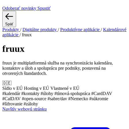
Odoberať novinky
Spustiť
Späť
Produkty
/
Digitálne produkty
/
Produktívne aplikácie
/
Kalendárové
aplikácie
/
fruux
fruux
fruux je multiplatformná služba na synchronizáciu kalendára,
kontaktov a úloh a spoluprácu pre podniky, postavená na
otvorených štandardoch.
🇩🇪
Sídlo v EÚ
Hosting v EÚ
Vlastnené v EÚ
#kalendár
#kontakty
#úlohy
#tímová-spolupráca
#CardDAV
#CalDAV
#open-source
#sabre/dav
#Nemecko
#súkromie
#šifrovanie
#zálohy
Navštív webovú stránku