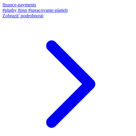
finance-payments
#platby
#psp
#spracovanie-platieb
Zobraziť podrobnosti