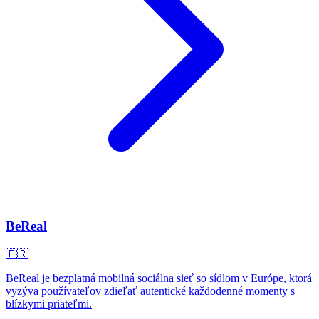
BeReal
🇫🇷
BeReal je bezplatná mobilná sociálna sieť so sídlom v Európe, ktorá
vyzýva používateľov zdieľať autentické každodenné momenty s
blízkymi priateľmi.