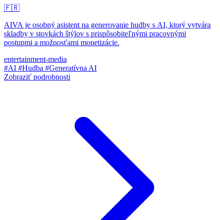
🇫🇷
AIVA je osobný asistent na generovanie hudby s AI, ktorý vytvára
skladby v stovkách štýlov s prispôsobiteľnými pracovnými
postupmi a možnosťami monetizácie.
entertainment-media
#AI
#Hudba
#Generatívna AI
Zobraziť podrobnosti