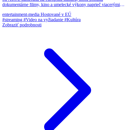
dokumentárne filmy, kino a umelecké výkony naprieč viacerými
jazykmi.
entertainment-media
Hostované v EÚ
#streaming
#Video na vyžiadanie
#Kultúra
Zobraziť podrobnosti