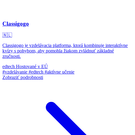
Classigogo
🇳🇱
Classigogo je vzdelávacia platforma, ktorá kombinuje interaktívne
kvízy s pohybom, aby pomohla žiakom zvládnuť základné
zručnosti.
edtech
Hostované v EÚ
#vzdelávanie
#edtech
#aktívne učenie
Zobraziť podrobnosti