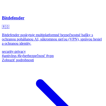
Bitdefender
🇷🇴
Bitdefender poskytuje multiplatformné bezpečnostné balíky s
ochranou poháňanou AI, súkromnou sieťou (VPN), správou hesiel
a ochranou identity.
security-privacy
#antivírus
#kyberbezpečnosť
#vpn
Zobraziť podrobnosti