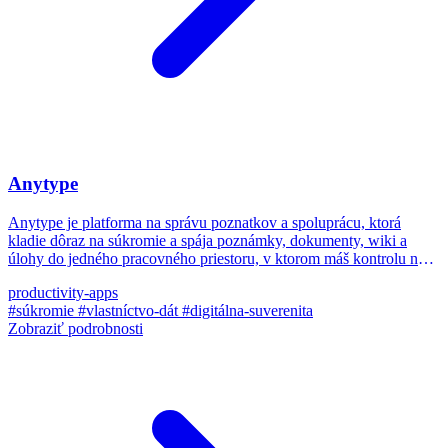
Anytype
Anytype je platforma na správu poznatkov a spoluprácu, ktorá
kladie dôraz na súkromie a spája poznámky, dokumenty, wiki a
úlohy do jedného pracovného priestoru, v ktorom máš kontrolu nad
svojimi dátami.
productivity-apps
#súkromie
#vlastníctvo-dát
#digitálna-suverenita
Zobraziť podrobnosti