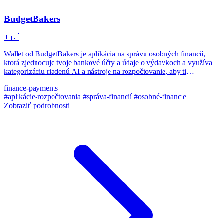
BudgetBakers
🇨🇿
Wallet od BudgetBakers je aplikácia na správu osobných financií,
ktorá zjednocuje tvoje bankové účty a údaje o výdavkoch a využíva
kategorizáciu riadenú AI a nástroje na rozpočtovanie, aby ti
pomohla lepšie hospodáriť s peniazmi a plánovať dopredu.
finance-payments
#aplikácie-rozpočtovania
#správa-financií
#osobné-financie
Zobraziť podrobnosti