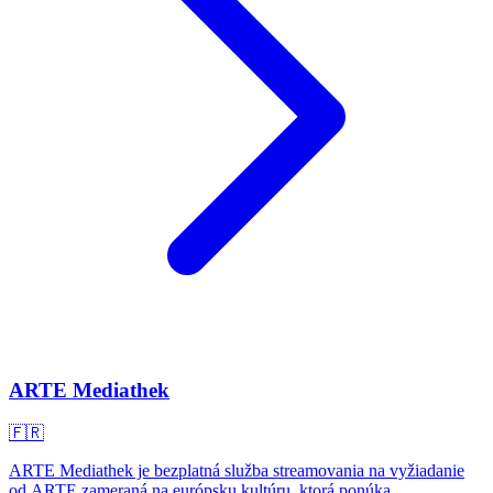
ARTE Mediathek
🇫🇷
ARTE Mediathek je bezplatná služba streamovania na vyžiadanie
od ARTE zameraná na európsku kultúru, ktorá ponúka