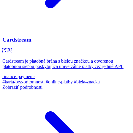
Cardstream
🇬🇧
Cardstream je platobná brána s bielou značkou a otvorenou
platobnou sieťou poskytujúca univerzálne platby cez jediné API.
finance-payments
#karta-bez-prítomnosti
#online-platby
#biela-znacka
Zobraziť podrobnosti