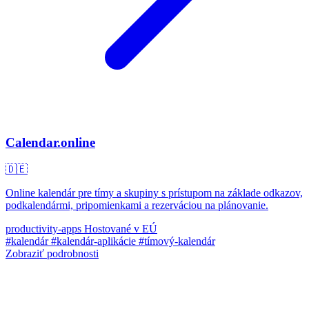
Calendar.online
🇩🇪
Online kalendár pre tímy a skupiny s prístupom na základe odkazov,
podkalendármi, pripomienkami a rezerváciou na plánovanie.
productivity-apps
Hostované v EÚ
#kalendár
#kalendár-aplikácie
#tímový-kalendár
Zobraziť podrobnosti