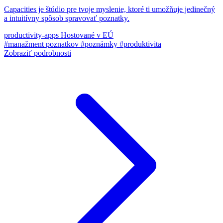
Capacities je štúdio pre tvoje myslenie, ktoré ti umožňuje jedinečný
a intuitívny spôsob spravovať poznatky.
productivity-apps
Hostované v EÚ
#manažment poznatkov
#poznámky
#produktivita
Zobraziť podrobnosti