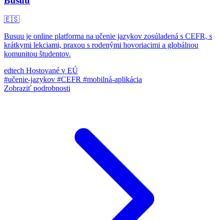
Busuu
🇪🇸
Busuu je online platforma na učenie jazykov zosúladená s CEFR, s
krátkymi lekciami, praxou s rodenými hovoriacimi a globálnou
komunitou študentov.
edtech
Hostované v EÚ
#učenie-jazykov
#CEFR
#mobilná-aplikácia
Zobraziť podrobnosti