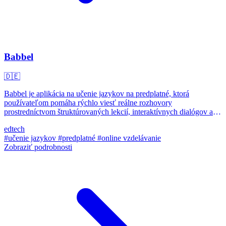
Babbel
🇩🇪
Babbel je aplikácia na učenie jazykov na predplatné, ktorá
používateľom pomáha rýchlo viesť reálne rozhovory
prostredníctvom štruktúrovaných lekcií, interaktívnych dialógov a
multimediálneho obsahu.
edtech
#učenie jazykov
#predplatné
#online vzdelávanie
Zobraziť podrobnosti