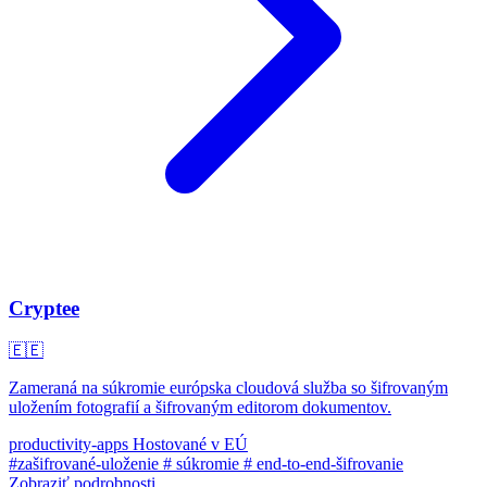
Cryptee
🇪🇪
Zameraná na súkromie európska cloudová služba so šifrovaným
uložením fotografií a šifrovaným editorom dokumentov.
productivity-apps
Hostované v EÚ
#zašifrované-uloženie
# súkromie
# end-to-end-šifrovanie
Zobraziť podrobnosti