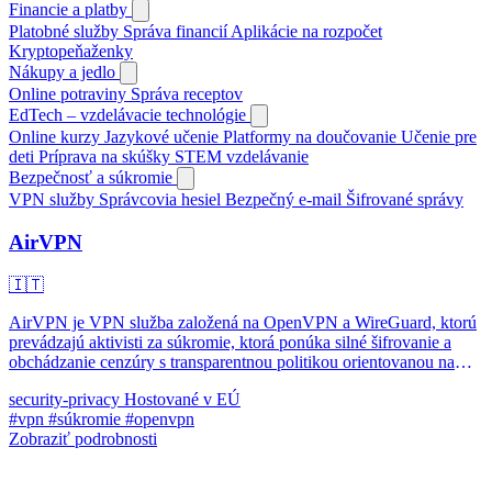
Financie a platby
Platobné služby
Správa financií
Aplikácie na rozpočet
Kryptopeňaženky
Nákupy a jedlo
Online potraviny
Správa receptov
EdTech – vzdelávacie technológie
Online kurzy
Jazykové učenie
Platformy na doučovanie
Učenie pre
deti
Príprava na skúšky
STEM vzdelávanie
Bezpečnosť a súkromie
VPN služby
Správcovia hesiel
Bezpečný e-mail
Šifrované správy
AirVPN
🇮🇹
AirVPN je VPN služba založená na OpenVPN a WireGuard, ktorú
prevádzajú aktivisti za súkromie, ktorá ponúka silné šifrovanie a
obchádzanie cenzúry s transparentnou politikou orientovanou na
súkromie.
security-privacy
Hostované v EÚ
#vpn
#súkromie
#openvpn
Zobraziť podrobnosti