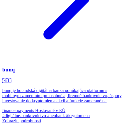
bunq
🇳🇱
bunq je holandská digitálna banka ponúkajúca platformu s
mobilným zameraním pre osobné aj firemné bankovníctvo, úspory,
investovanie do kryptomien a akcií a funkcie zamerané na
udržateľnosť.
finance-payments
Hostované v EÚ
#digitálne-bankovníctvo
#neobank
#kryptomena
Zobraziť podrobnosti