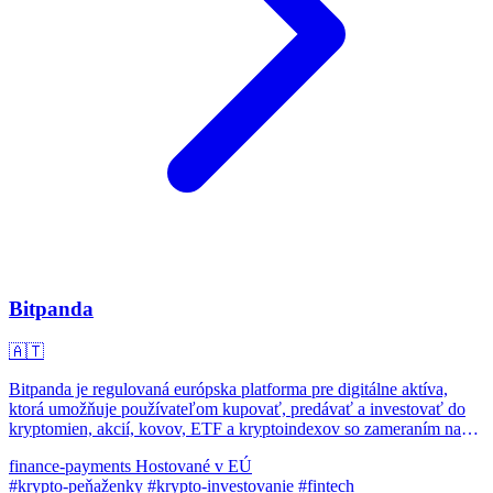
Bitpanda
🇦🇹
Bitpanda je regulovaná európska platforma pre digitálne aktíva,
ktorá umožňuje používateľom kupovať, predávať a investovať do
kryptomien, akcií, kovov, ETF a kryptoin­dexov so zameraním na
dostupnosť a bezpečnosť.
finance-payments
Hostované v EÚ
#krypto-peňaženky
#krypto-investovanie
#fintech