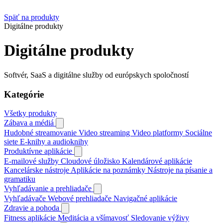
Späť na produkty
Digitálne produkty
Digitálne produkty
Softvér, SaaS a digitálne služby od európskych spoločností
Kategórie
Všetky produkty
Zábava a médiá
Hudobné streamovanie
Video streaming
Video platformy
Sociálne
siete
E‑knihy a audioknihy
Produktívne aplikácie
E‑mailové služby
Cloudové úložisko
Kalendárové aplikácie
Kancelárske nástroje
Aplikácie na poznámky
Nástroje na písanie a
gramatiku
Vyhľadávanie a prehliadače
Vyhľadávače
Webové prehliadače
Navigačné aplikácie
Zdravie a pohoda
Fitness aplikácie
Meditácia a všímavosť
Sledovanie výživy