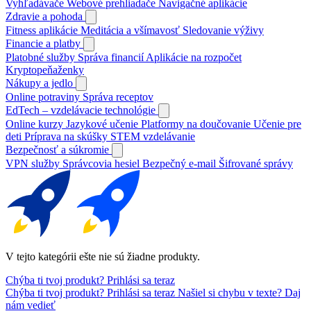
Vyhľadávače
Webové prehliadače
Navigačné aplikácie
Zdravie a pohoda
Fitness aplikácie
Meditácia a všímavosť
Sledovanie výživy
Financie a platby
Platobné služby
Správa financií
Aplikácie na rozpočet
Kryptopeňaženky
Nákupy a jedlo
Online potraviny
Správa receptov
EdTech – vzdelávacie technológie
Online kurzy
Jazykové učenie
Platformy na doučovanie
Učenie pre
deti
Príprava na skúšky
STEM vzdelávanie
Bezpečnosť a súkromie
VPN služby
Správcovia hesiel
Bezpečný e-mail
Šifrované správy
V tejto kategórii ešte nie sú žiadne produkty.
Chýba ti tvoj produkt?
Prihlási sa teraz
Chýba ti tvoj produkt?
Prihlási sa teraz
Našiel si chybu v texte?
Daj
nám vedieť