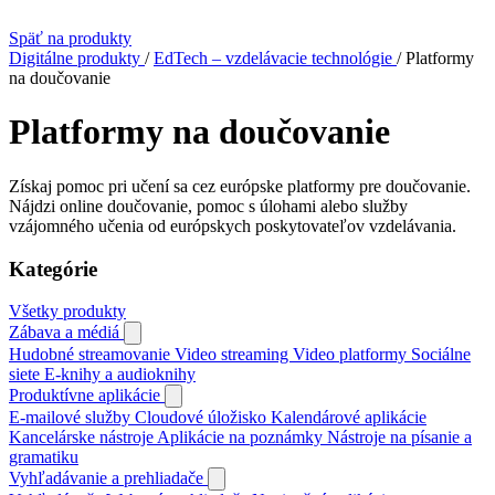
Späť na produkty
Digitálne produkty
/
EdTech – vzdelávacie technológie
/
Platformy
na doučovanie
Platformy na doučovanie
Získaj pomoc pri učení sa cez európske platformy pre doučovanie.
Nájdzi online doučovanie, pomoc s úlohami alebo služby
vzájomného učenia od európskych poskytovateľov vzdelávania.
Kategórie
Všetky produkty
Zábava a médiá
Hudobné streamovanie
Video streaming
Video platformy
Sociálne
siete
E‑knihy a audioknihy
Produktívne aplikácie
E‑mailové služby
Cloudové úložisko
Kalendárové aplikácie
Kancelárske nástroje
Aplikácie na poznámky
Nástroje na písanie a
gramatiku
Vyhľadávanie a prehliadače