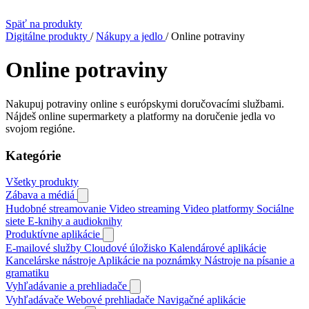
Späť na produkty
Digitálne produkty
/
Nákupy a jedlo
/
Online potraviny
Online potraviny
Nakupuj potraviny online s európskymi doručovacími službami.
Nájdeš online supermarkety a platformy na doručenie jedla vo
svojom regióne.
Kategórie
Všetky produkty
Zábava a médiá
Hudobné streamovanie
Video streaming
Video platformy
Sociálne
siete
E‑knihy a audioknihy
Produktívne aplikácie
E‑mailové služby
Cloudové úložisko
Kalendárové aplikácie
Kancelárske nástroje
Aplikácie na poznámky
Nástroje na písanie a
gramatiku
Vyhľadávanie a prehliadače
Vyhľadávače
Webové prehliadače
Navigačné aplikácie