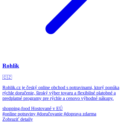
Rohlik
🇨🇿
Rohlik.cz je český online obchod s potravinami, ktorý ponúka
rýchle doručenie, široký výber tovaru a flexibilné platobné a
predplatné programy pre rýchle a cenovo výhodné nákupy.
shopping-food
Hostované v EÚ
#online potraviny
#doručovanie
#doprava zdarma
Zobraziť detaily