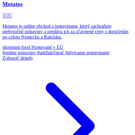
Motatos
🇩🇪
Motatos je online obchod s potravinami, ktorý zachraňuje
prebytočné potraviny a predáva ich za zľavnené ceny s doručením
po celom Nemecku a Rakúsku.
shopping-food
Hostované v EÚ
#online potraviny
#udržateľnosť
#plytvanie potravinami
Zobraziť detaily