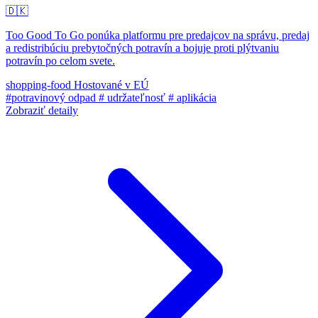
🇩🇰
Too Good To Go ponúka platformu pre predajcov na správu, predaj
a redistribúciu prebytočných potravín a bojuje proti plýtvaniu
potravín po celom svete.
shopping-food
Hostované v EÚ
#potravinový odpad
# udržateľnosť
# aplikácia
Zobraziť detaily