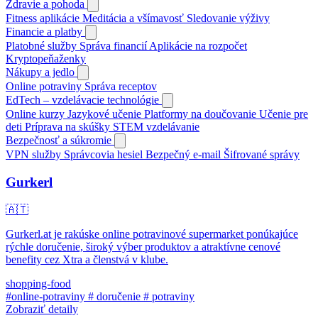
Zdravie a pohoda
Fitness aplikácie
Meditácia a všímavosť
Sledovanie výživy
Financie a platby
Platobné služby
Správa financií
Aplikácie na rozpočet
Kryptopeňaženky
Nákupy a jedlo
Online potraviny
Správa receptov
EdTech – vzdelávacie technológie
Online kurzy
Jazykové učenie
Platformy na doučovanie
Učenie pre
deti
Príprava na skúšky
STEM vzdelávanie
Bezpečnosť a súkromie
VPN služby
Správcovia hesiel
Bezpečný e-mail
Šifrované správy
Gurkerl
🇦🇹
Gurkerl.at je rakúske online potravinové supermarket ponúkajúce
rýchle doručenie, široký výber produktov a atraktívne cenové
benefity cez Xtra a členstvá v klube.
shopping-food
#online-potraviny
# doručenie
# potraviny
Zobraziť detaily