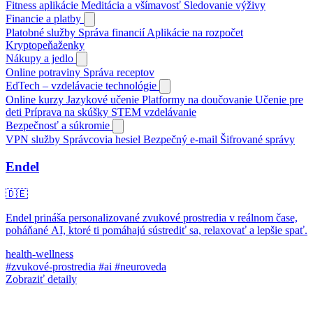
Fitness aplikácie
Meditácia a všímavosť
Sledovanie výživy
Financie a platby
Platobné služby
Správa financií
Aplikácie na rozpočet
Kryptopeňaženky
Nákupy a jedlo
Online potraviny
Správa receptov
EdTech – vzdelávacie technológie
Online kurzy
Jazykové učenie
Platformy na doučovanie
Učenie pre
deti
Príprava na skúšky
STEM vzdelávanie
Bezpečnosť a súkromie
VPN služby
Správcovia hesiel
Bezpečný e-mail
Šifrované správy
Endel
🇩🇪
Endel prináša personalizované zvukové prostredia v reálnom čase,
poháňané AI, ktoré ti pomáhajú sústrediť sa, relaxovať a lepšie spať.
health-wellness
#zvukové-prostredia
#ai
#neuroveda
Zobraziť detaily