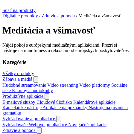
Späť na produkty
Digitálne produkty
/
Zdravie a pohoda
/
Meditácia a všímavosť
Meditácia a všímavosť
Nájdi pokoj s európskymi meditačnými aplikáciami. Prezri si
nástroje na mindfulness a relaxáciu od európskych poskytovateľov.
Kategórie
Všetky produkty
Zábava a médiá
Hudobné streamovanie
Video streaming
Video platformy
Sociálne
siete
E‑knihy a audioknihy
Produktívne aplikácie
E‑mailové služby
Cloudové úložisko
Kalendárové aplikácie
Kancelárske nástroje
Aplikácie na poznámky
Nástroje na písanie a
gramatiku
Vyhľadávanie a prehliadače
Vyhľadávače
Webové prehliadače
Navigačné aplikácie
Zdravie a pohoda