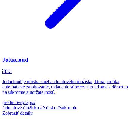
Jottacloud
🇳🇴
Jottacloud je nórska služba cloudového úložiska, ktorá ponúka
automatické zálohovanie, ukladanie súborov a zdieľanie s dôrazom
na súkromie a udržateľnosť.
productivity-apps
#cloudové úložisko
#Nórsko
#súkromie
Zobraziť detaily