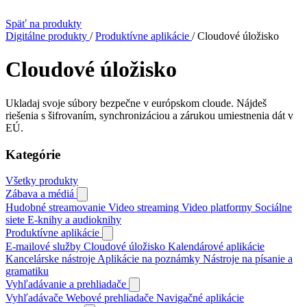
Späť na produkty
Digitálne produkty
/
Produktívne aplikácie
/
Cloudové úložisko
Cloudové úložisko
Ukladaj svoje súbory bezpečne v európskom cloude. Nájdeš
riešenia s šifrovaním, synchronizáciou a zárukou umiestnenia dát v
EÚ.
Kategórie
Všetky produkty
Zábava a médiá
Hudobné streamovanie
Video streaming
Video platformy
Sociálne
siete
E‑knihy a audioknihy
Produktívne aplikácie
E‑mailové služby
Cloudové úložisko
Kalendárové aplikácie
Kancelárske nástroje
Aplikácie na poznámky
Nástroje na písanie a
gramatiku
Vyhľadávanie a prehliadače
Vyhľadávače
Webové prehliadače
Navigačné aplikácie