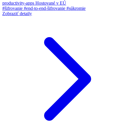
productivity-apps
Hostované v EÚ
#šifrovanie
#end-to-end-šifrovanie
#súkromie
Zobraziť detaily