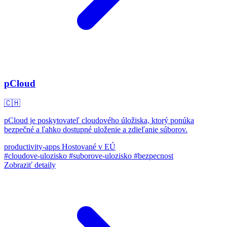
pCloud
🇨🇭
pCloud je poskytovateľ cloudového úložiska, ktorý ponúka
bezpečné a ľahko dostupné uloženie a zdieľanie súborov.
productivity-apps
Hostované v EÚ
#cloudove-ulozisko
#suborove-ulozisko
#bezpecnost
Zobraziť detaily