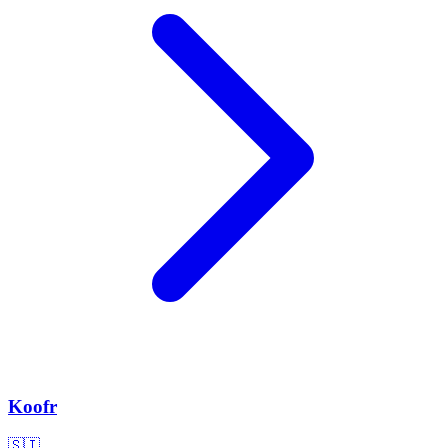
Koofr
🇸🇮