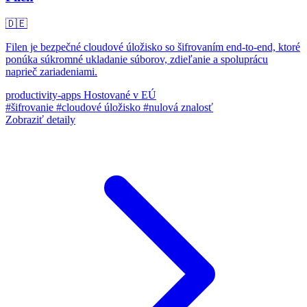
🇩🇪
Filen je bezpečné cloudové úložisko so šifrovaním end‑to‑end, ktoré
ponúka súkromné ukladanie súborov, zdieľanie a spoluprácu
naprieč zariadeniami.
productivity-apps
Hostované v EÚ
#šifrovanie
#cloudové úložisko
#nulová znalosť
Zobraziť detaily