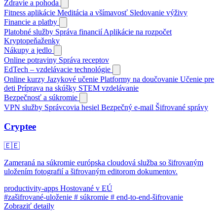
Zdravie a pohoda
Fitness aplikácie
Meditácia a všímavosť
Sledovanie výživy
Financie a platby
Platobné služby
Správa financií
Aplikácie na rozpočet
Kryptopeňaženky
Nákupy a jedlo
Online potraviny
Správa receptov
EdTech – vzdelávacie technológie
Online kurzy
Jazykové učenie
Platformy na doučovanie
Učenie pre
deti
Príprava na skúšky
STEM vzdelávanie
Bezpečnosť a súkromie
VPN služby
Správcovia hesiel
Bezpečný e-mail
Šifrované správy
Cryptee
🇪🇪
Zameraná na súkromie európska cloudová služba so šifrovaným
uložením fotografií a šifrovaným editorom dokumentov.
productivity-apps
Hostované v EÚ
#zašifrované-uloženie
# súkromie
# end-to-end-šifrovanie
Zobraziť detaily