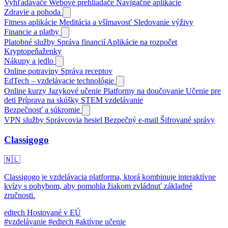
Vyhľadávače
Webové prehliadače
Navigačné aplikácie
Zdravie a pohoda
Fitness aplikácie
Meditácia a všímavosť
Sledovanie výživy
Financie a platby
Platobné služby
Správa financií
Aplikácie na rozpočet
Kryptopeňaženky
Nákupy a jedlo
Online potraviny
Správa receptov
EdTech – vzdelávacie technológie
Online kurzy
Jazykové učenie
Platformy na doučovanie
Učenie pre
deti
Príprava na skúšky
STEM vzdelávanie
Bezpečnosť a súkromie
VPN služby
Správcovia hesiel
Bezpečný e-mail
Šifrované správy
Classigogo
🇳🇱
Classigogo je vzdelávacia platforma, ktorá kombinuje interaktívne
kvízy s pohybom, aby pomohla žiakom zvládnuť základné
zručnosti.
edtech
Hostované v EÚ
#vzdelávanie
#edtech
#aktívne učenie