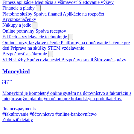
Fitness aplikácie
Meditácia a všímavosť
Sledovanie výživy
Financie a platby
Platobné služby
Správa financií
Aplikácie na rozpočet
Kryptopeňaženky
Nákupy a jedlo
Online potraviny
Správa receptov
EdTech – vzdelávacie technológie
Online kurzy
Jazykové učenie
Platformy na doučovanie
Učenie pre
deti
Príprava na skúšky
STEM vzdelávanie
Bezpečnosť a súkromie
VPN služby
Správcovia hesiel
Bezpečný e-mail
Šifrované správy
Moneybird
🇳🇱
Moneybird je kompletný online systém na účtovníctvo a fakturáciu s
integrovaným platobným účtom pre holandských podnikateľov.
finance-payments
#faktúrovanie
#účtovníctvo
#online-bankovníctvo
Zobraziť detaily