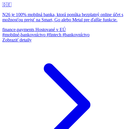
🇩🇪
N26 je 100% mobilná banka, ktorá ponúka bezplatný online účet s
možnosťou prejsť na Smart, Go alebo Metal pre ďalšie funkcie.
finance-payments
Hostované v EÚ
#mobilné-bankovníctvo
#fintech
#bankovníctvo
Zobraziť detaily