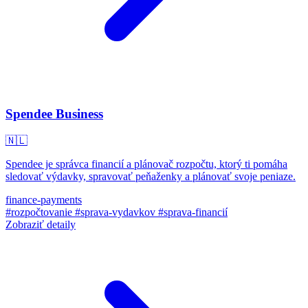
Spendee Business
🇳🇱
Spendee je správca financií a plánovač rozpočtu, ktorý ti pomáha
sledovať výdavky, spravovať peňaženky a plánovať svoje peniaze.
finance-payments
#rozpočtovanie
#sprava-vydavkov
#sprava-financií
Zobraziť detaily