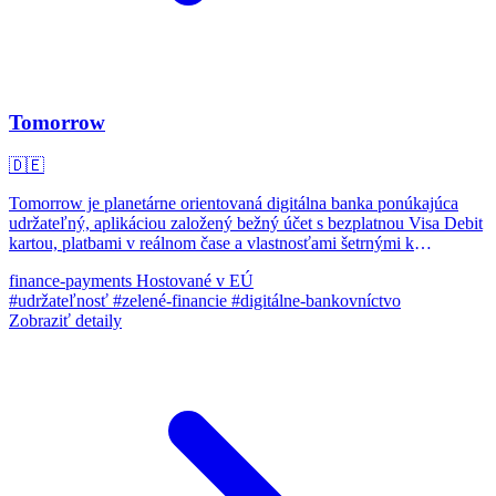
Tomorrow
🇩🇪
Tomorrow je planetárne orientovaná digitálna banka ponúkajúca
udržateľný, aplikáciou založený bežný účet s bezplatnou Visa Debit
kartou, platbami v reálnom čase a vlastnosťami šetrnými k
životnému prostrediu.
finance-payments
Hostované v EÚ
#udržateľnosť
#zelené-financie
#digitálne-bankovníctvo
Zobraziť detaily