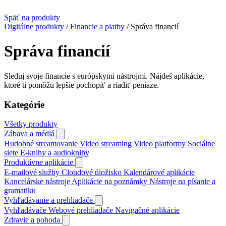
Späť na produkty
Digitálne produkty
/
Financie a platby
/
Správa financií
Správa financií
Sleduj svoje financie s európskymi nástrojmi. Nájdeš aplikácie,
ktoré ti pomôžu lepšie pochopiť a riadiť peniaze.
Kategórie
Všetky produkty
Zábava a médiá
Hudobné streamovanie
Video streaming
Video platformy
Sociálne
siete
E‑knihy a audioknihy
Produktívne aplikácie
E‑mailové služby
Cloudové úložisko
Kalendárové aplikácie
Kancelárske nástroje
Aplikácie na poznámky
Nástroje na písanie a
gramatiku
Vyhľadávanie a prehliadače
Vyhľadávače
Webové prehliadače
Navigačné aplikácie
Zdravie a pohoda