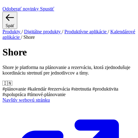
Odoberať novinky
Spustiť
Späť
Produkty
/
Digitálne produkty
/
Produktívne aplikácie
/
Kalendárové
aplikácie
/
Shore
Shore
Shore je platforma na plánovanie a rezerváciu, ktorá zjednodušuje
koordináciu stretnutí pre jednotlivcov a tímy.
🇮🇳
#plánovanie
#kalendár
#rezervácia
#stretnutia
#produktivita
#spolupráca
#tímové-plánovanie
Navštív webovú stránku