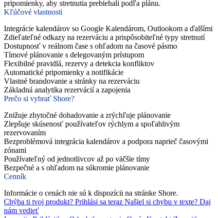
pripomienky, aby stretnutia prebiehali podľa plánu.
Kľúčové vlastnosti
Integrácie kalendárov so Google Kalendárom, Outlookom a ďalšími
Zdieľateľné odkazy na rezerváciu a prispôsobiteľné typy stretnutí
Dostupnosť v reálnom čase s ohľadom na časové pásmo
Tímové plánovanie s delegovaným prístupom
Flexibilné pravidlá, rezervy a detekcia konfliktov
Automatické pripomienky a notifikácie
Vlastné brandovanie a stránky na rezerváciu
Základná analytika rezervácií a zapojenia
Prečo si vybrať Shore?
Znižuje zbytočné dohadovanie a zrýchľuje plánovanie
Zlepšuje skúsenosť používateľov rýchlym a spoľahlivým
rezervovaním
Bezproblémová integrácia kalendárov a podpora naprieč časovými
zónami
Používateľný od jednotlivcov až po väčšie tímy
Bezpečné a s ohľadom na súkromie plánovanie
Cenník
Informácie o cenách nie sú k dispozícii na stránke Shore.
Chýba ti tvoj produkt?
Prihlási sa teraz
Našiel si chybu v texte?
Daj
nám vedieť